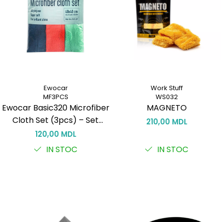
Ewocar
Work Stuff
MF3PCS
WS032
Ewocar Basic320 Microfiber
MAGNETO
Cloth Set (3pcs) – Set
210,00 MDL
profesional 3 lavete 320
120,00 MDL
g/m² pentru corecție și
IN STOC
IN STOC
întreținere auto