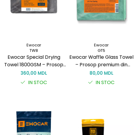
Ewocar
Ewocar
TW8
GT5
Ewocar Special Drying
Ewocar Waffle Glass Towel
Towel 1800GSM – Prosop
– Prosop premium din
Profesional pentru Uscare
microfibră pentru sticlă
360,00 MDL
80,00 MDL
Auto
fără urme
IN STOC
IN STOC