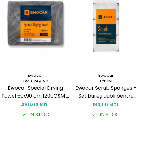
Ewocar
Ewocar
TW-Grey-90
scrub1
Ewocar Special Drying
Ewocar Scrub Sponges –
Towel 60x90 cm 1200GSM –
Set bureți dubli pentru
Prosop premium de uscare
curățarea interiorului (3
480,00 MDL
180,00 MDL
1200 GSM, ultra-absorbant
buc.)
IN STOC
IN STOC
& fără margini