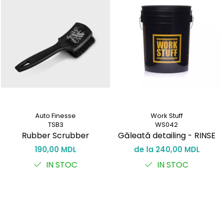
Auto Finesse
Work Stuff
TSB3
WS042
Rubber Scrubber
Găleată detailing - RINSE
190,00 MDL
de la 240,00 MDL
IN STOC
IN STOC