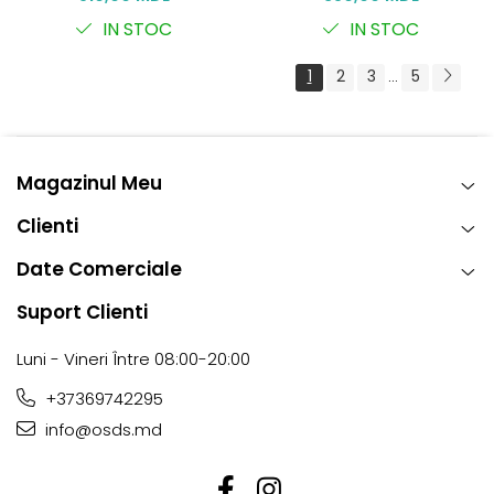
IN STOC
IN STOC
1
2
3
5
...
Magazinul Meu
Clienti
Date Comerciale
Suport Clienti
Luni - Vineri Între 08:00-20:00
+37369742295
info@osds.md