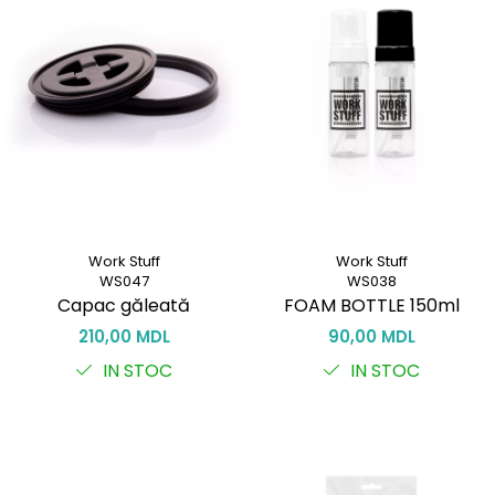
Work Stuff
Work Stuff
WS047
WS038
Capac găleată
FOAM BOTTLE 150ml
210,00 MDL
90,00 MDL
IN STOC
IN STOC