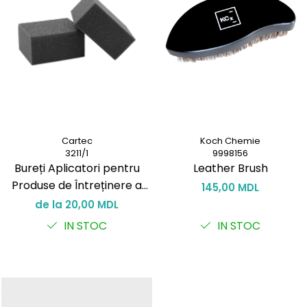
Cartec
Koch Chemie
3211/1
9998156
Bureți Aplicatori pentru
Leather Brush
Produse de Întreținere a
145,00 MDL
Plasticelor și Vinylului
de la 20,00 MDL
IN STOC
IN STOC