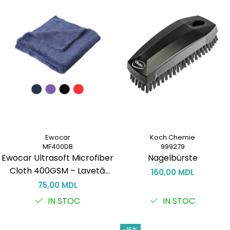
Ewocar
Koch Chemie
MF400DB
999279
Ewocar Ultrasoft Microfiber
Nagelbürste
Cloth 400GSM – Lavetă
160,00 MDL
Premium pentru Detailing
75,00 MDL
(40×40 cm)
IN STOC
IN STOC
-15%