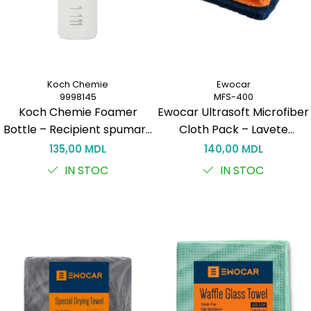
Koch Chemie
Ewocar
9998145
MFS-400
Koch Chemie Foamer
Ewocar Ultrasoft Microfiber
Bottle – Recipient spumare
Cloth Pack – Lavete
150 ml pentru curățare
premium din microfibră,
135,00 MDL
140,00 MDL
eficientă
dual-pile, pentru detailing
IN STOC
IN STOC
profesionist