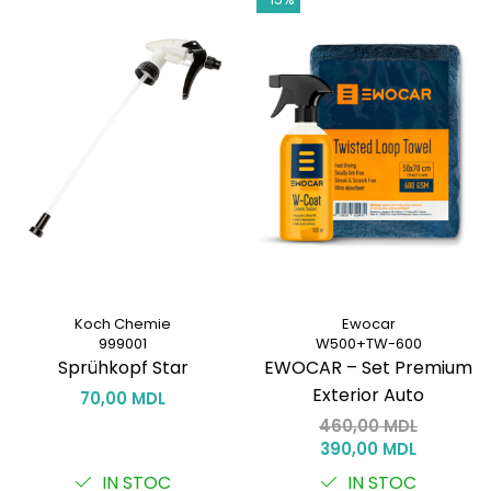
Koch Chemie
Ewocar
999001
W500+TW-600
Sprühkopf Star
EWOCAR – Set Premium
Exterior Auto
70,00 MDL
460,00 MDL
390,00 MDL
IN STOC
IN STOC