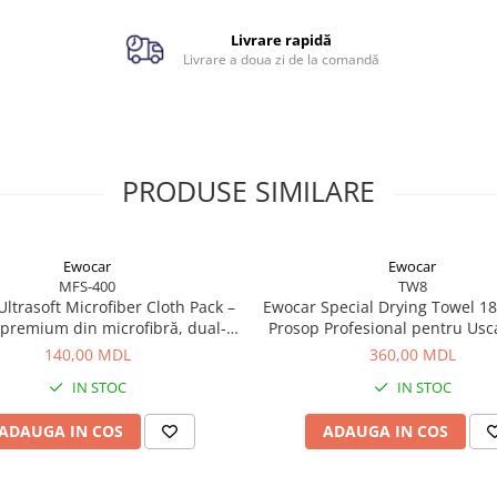
Livrare rapidă
Livrare a doua zi de la comandă
PRODUSE SIMILARE
Ewocar
Ewocar
MFS-400
TW8
ltrasoft Microfiber Cloth Pack –
Ewocar Special Drying Towel 1
 premium din microfibră, dual-
Prosop Profesional pentru Usc
 pentru detailing profesionist
140,00 MDL
360,00 MDL
IN STOC
IN STOC
ADAUGA IN COS
ADAUGA IN COS