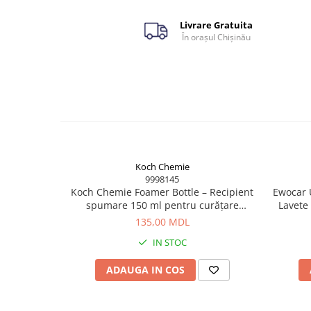
Livrare Gratuita
În orașul Chișinău
Koch Chemie
9998145
Koch Chemie Foamer Bottle – Recipient
Ewocar U
spumare 150 ml pentru curățare
Lavete
eficientă
pile,
135,00 MDL
IN STOC
ADAUGA IN COS