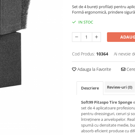
Set de 4 bureți profilați pentru apl
Formă ergonomică, prindere sigură ș
IN STOC
ADAUG
Cod Produs:
10364
Ai nevoie d
Adauga la Favorite
Cere 
Review-uri
(0)
Descriere
Soft99 Pitaspo Tire Sponge
e
set de 4 aplicatoare profesion
pentru dressinguri, ceruri și so
întreținere a anvelopelor. Real
spumă cu densitate medie, bur
absorb eficient produse cu dif