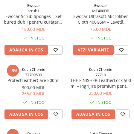
Ewocar
Ewocar
scrub1
MF400DB
Ewocar Scrub Sponges – Set
Ewocar Ultrasoft Microfiber
bureți dubli pentru curățarea
Cloth 400GSM – Lavetă
interiorului (3 buc.)
Premium pentru Detailing
180,00 MDL
75,00 MDL
(40×40 cm)
IN STOC
IN STOC
ADAUGA IN COS
VEZI VARIANTE
Koch Chemie
Koch Chemie
-15%
77709500
77719
ProtectLeatherCare 500ml
THE FINISHER LeatherLock 500
ml – Îngrijire premium pentru
300,00 MDL
pielea auto, cu protecție UV
250,00 MDL
255,00 MDL
IN STOC
IN STOC
ADAUGA IN COS
ADAUGA IN COS
Ewocar
Auto Finesse