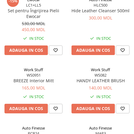
-15%
LC1+LL5
HLC500
Set pentru Îngrijirea Pielii
Hide Leather Cleanser 500ml
Ewocar
300,00 MDL
530,00 MDL
450,00 MDL
IN STOC
IN STOC
ADAUGA IN COS
ADAUGA IN COS
Work Stuff
Work Stuff
WS0951
WS082
BREEZE Interior Mitt
HANDY LEATHER BRUSH
165,00 MDL
140,00 MDL
IN STOC
IN STOC
ADAUGA IN COS
ADAUGA IN COS
Auto Finesse
Auto Finesse
PCB24
MAP3