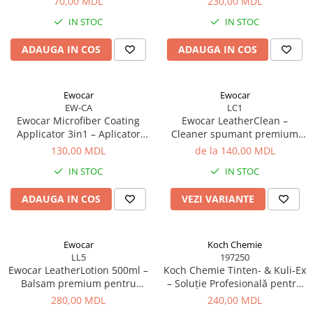
70,00 MDL
230,00 MDL
IN STOC
IN STOC
ADAUGA IN COS
ADAUGA IN COS
Ewocar
Ewocar
EW-CA
LC1
Ewocar Microfiber Coating
Ewocar LeatherClean –
Applicator 3in1 – Aplicator
Cleaner spumant premium
profesional pentru coatinguri
pentru piele și plastic interior
130,00 MDL
de la 140,00 MDL
ceramice
IN STOC
IN STOC
ADAUGA IN COS
VEZI VARIANTE
Ewocar
Koch Chemie
LL5
197250
Ewocar LeatherLotion 500ml –
Koch Chemie Tinten- & Kuli-Ex
Balsam premium pentru
– Soluție Profesională pentru
întreținerea pielii auto
Îndepărtarea Petelor de
280,00 MDL
240,00 MDL
Cerneală și Pix de pe Textile