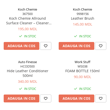
Koch Chemie
Koch Chemie
367500
9998156
Koch Chemie Allround
Leather Brush
Surface Cleaner – Cleaner
145,00 MDL
Profesional pentru Suprafețe
195,00 MDL
Multiple, Interior și Exterior
IN STOC
IN STOC
ADAUGA IN COS
ADAUGA IN COS
Auto Finesse
Work Stuff
HCOD500
WS038
Hide Leather Conditioner
FOAM BOTTLE 150ml
500ml
90,00 MDL
340,00 MDL
IN STOC
IN STOC
ADAUGA IN COS
ADAUGA IN COS