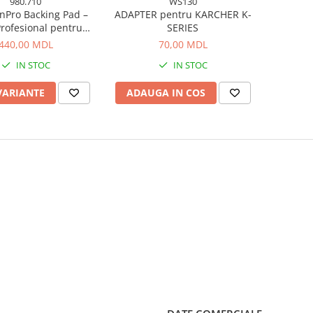
980.710
WS130
onPro Backing Pad –
ADAPTER pentru KARCHER K-
Profesional pentru
SERIES
 (iBrid Polishers)
440,00 MDL
70,00 MDL
IN STOC
IN STOC
VARIANTE
ADAUGA IN COS