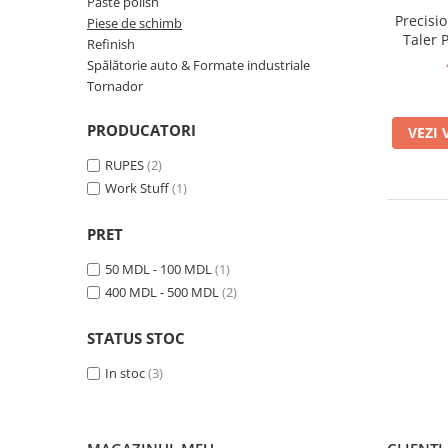
Paste polish
Precisi
Piese de schimb
Taler 
Refinish
Polish
Spălătorie auto & Formate industriale
Tornador
PRODUCATORI
VEZI 
RUPES
(2)
Work Stuff
(1)
PRET
50 MDL - 100 MDL
(1)
400 MDL - 500 MDL
(2)
STATUS STOC
In stoc
(3)