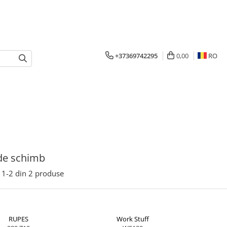
+37369742295
0,00
RO
de schimb
1-
2
din
2
produse
RUPES
Work Stuff