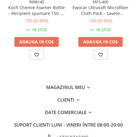
9998145
MFS-400
Koch Chemie Foamer Bottle
Ewocar Ultrasoft Microfiber
– Recipient spumare 150 ml
Cloth Pack – Lavete
pentru curățare eficientă
premium din microfibră,
135,00 MDL
140,00 MDL
dual-pile, pentru detailing
IN STOC
IN STOC
profesionist
ADAUGA IN COS
ADAUGA IN COS
MAGAZINUL MEU
CLIENTI
DATE COMERCIALE
SUPORT CLIENTI
LUNI - VINERI ÎNTRE 08:00-20:00