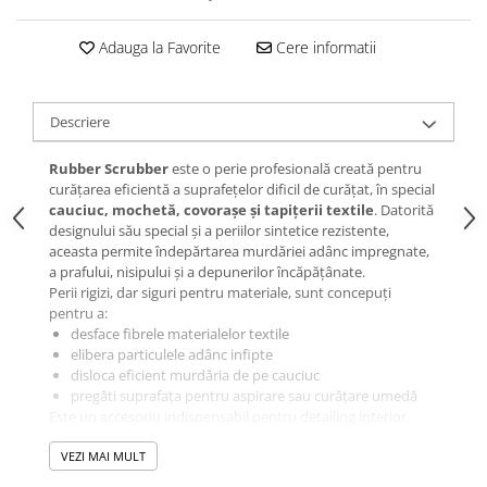
Adauga la Favorite
Cere informatii
Descriere
Rubber Scrubber
este o perie profesională creată pentru
curățarea eficientă a suprafețelor dificil de curățat, în special
cauciuc, mochetă, covorașe și tapițerii textile
. Datorită
designului său special și a periilor sintetice rezistente,
aceasta permite îndepărtarea murdăriei adânc impregnate,
a prafului, nisipului și a depunerilor încăpățânate.
Perii rigizi, dar siguri pentru materiale, sunt concepuți
pentru a:
desface fibrele materialelor textile
elibera particulele adânc infipte
disloca eficient murdăria de pe cauciuc
pregăti suprafața pentru aspirare sau curățare umedă
Este un accesoriu indispensabil pentru detailing interior,
fiind ideal pentru:
VEZI MAI MULT
covorașe din cauciuc
covorașe textile / mochete