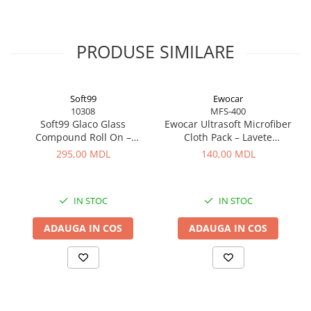
PRODUSE SIMILARE
Soft99
Ewocar
10308
MFS-400
Soft99 Glaco Glass
Ewocar Ultrasoft Microfiber
Compound Roll On –
Cloth Pack – Lavete
Curățător Abraziv pentru
premium din microfibră,
295,00 MDL
140,00 MDL
Sticlă, 100 ml
dual-pile, pentru detailing
profesionist
IN STOC
IN STOC
ADAUGA IN COS
ADAUGA IN COS