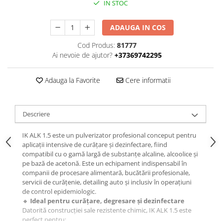
IN STOC
ADAUGA IN COS
Cod Produs:
81777
Ai nevoie de ajutor?
+37369742295
Adauga la Favorite
Cere informatii
Descriere
IK ALK 1.5 este un pulverizator profesional conceput pentru
aplicații intensive de curățare și dezinfectare, fiind
compatibil cu o gamă largă de substanțe alcaline, alcoolice și
pe bază de acetonă. Este un echipament indispensabil în
companii de procesare alimentară, bucătării profesionale,
servicii de curățenie, detailing auto și inclusiv în operațiuni
de control epidemiologic.
🔸
Ideal pentru curățare, degresare și dezinfectare
Datorită construcției sale rezistente chimic, IK ALK 1.5 este
perfect pentru: