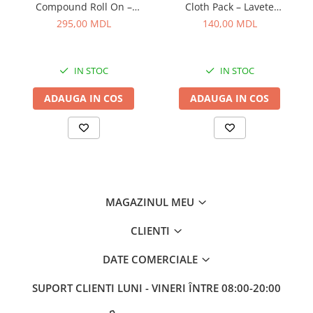
Compound Roll On –
Cloth Pack – Lavete
Curățător Abraziv pentru
premium din microfibră,
295,00 MDL
140,00 MDL
Sticlă, 100 ml
dual-pile, pentru detailing
profesionist
IN STOC
IN STOC
ADAUGA IN COS
ADAUGA IN COS
MAGAZINUL MEU
CLIENTI
DATE COMERCIALE
SUPORT CLIENTI
LUNI - VINERI ÎNTRE 08:00-20:00