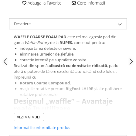
Adauga la Favorite
Cere informatii
Descriere
WAFFLE COARSE FOAM PAD
este cel mai agresiv pad din
gama
Waffle Rotary
de la
RUPES
, conceput pentru:
îndepărtarea defectelor severe,
eliminarea urmelor de șlefuire,
corecție intensă pe suprafețe vopsite.
Realizat din spumă
albastră cu densitate ridicată
, padul
oferă o putere de tăiere excelentă atunci când este folosit
împreună cu:
Rotary Coarse Compound
,
mașinile rotative precum
BigFoot LH19E
și alte polishere
rotative profesionale.
Designul „waffle” – Avantaje
reale în utilizare
Suprafața în formă de
waffle
oferă:
VEZI MAI MULT
stabilitate rotativă crescută
,
contact controlat cu suprafața
,
Informatii conformitate produs
reducerea acumulării de căldură
,