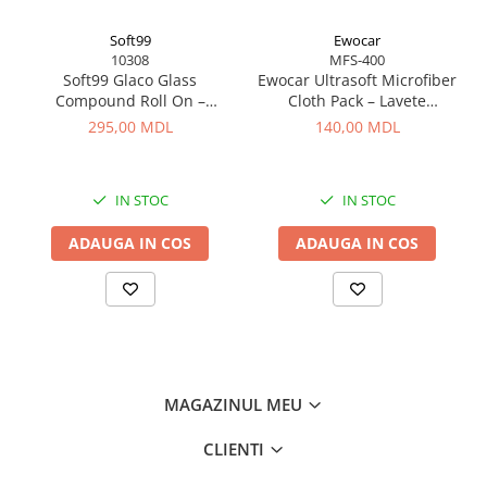
Booster inclus pentru menținerea performanței
Reduce înghețul, murdăria și depunerile
Soft99
Ewocar
Ușor de aplicat, eficient chiar și iarna
10308
MFS-400
Set complet cu extra-valoare
Soft99 Glaco Glass
Ewocar Ultrasoft Microfiber
Compound Roll On –
Cloth Pack – Lavete
Curățător Abraziv pentru
premium din microfibră,
295,00 MDL
140,00 MDL
Sticlă, 100 ml
dual-pile, pentru detailing
profesionist
IN STOC
IN STOC
ADAUGA IN COS
ADAUGA IN COS
MAGAZINUL MEU
CLIENTI