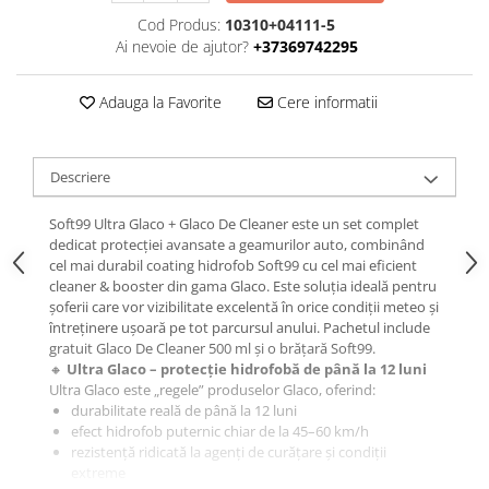
Cod Produs:
10310+04111-5
Ai nevoie de ajutor?
+37369742295
Adauga la Favorite
Cere informatii
Descriere
Soft99 Ultra Glaco + Glaco De Cleaner este un set complet
dedicat protecției avansate a geamurilor auto, combinând
cel mai durabil coating hidrofob Soft99 cu cel mai eficient
cleaner & booster din gama Glaco. Este soluția ideală pentru
șoferii care vor vizibilitate excelentă în orice condiții meteo și
întreținere ușoară pe tot parcursul anului. Pachetul include
gratuit Glaco De Cleaner 500 ml și o brățară Soft99.
🔸
Ultra Glaco – protecție hidrofobă de până la 12 luni
Ultra Glaco este „regele” produselor Glaco, oferind:
durabilitate reală de până la 12 luni
efect hidrofob puternic chiar de la 45–60 km/h
rezistență ridicată la agenți de curățare și condiții
extreme