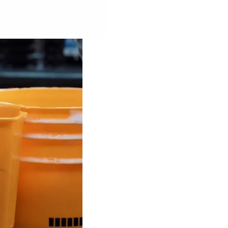
detailing.
✔
Sistem de drenaj eficient
elimină apa în exces de pe une
menținându-le uscate și curat
✔
Fixare sigură
pe marginea g
fără instrumente suplimentare
✔
Organizare ergonomică
—
dedicat pentru pensule, perii,
și alte accesorii.
✔
Durabil și practic
— ideal î
profesionale și pentru pasiona
detailing.
Mod de utiliz
Așezați suportul pe margi
găleții de detailing.
Introduceți perii, pensulele și 
instrumente în spațiile de dep
Drenajul integrat va permite a
se scurgă rapid, păstrând unel
curate și uscate.