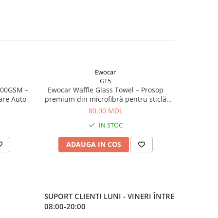
Ewocar
GT5
800GSM –
Ewocar Waffle Glass Towel – Prosop
Ewocar Ba
are Auto
premium din microfibră pentru sticlă
(3pcs) –
fără urme
g/m² pentr
80,00 MDL
IN STOC
ADAUGA IN COS
AD
SUPORT CLIENTI
LUNI - VINERI ÎNTRE
08:00-20:00