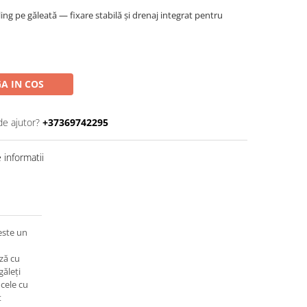
ng pe găleată — fixare stabilă și drenaj integrat pentru
A IN COS
de ajutor?
+37369742295
informatii
ste un
ză cu
găleți
 cele cu
t