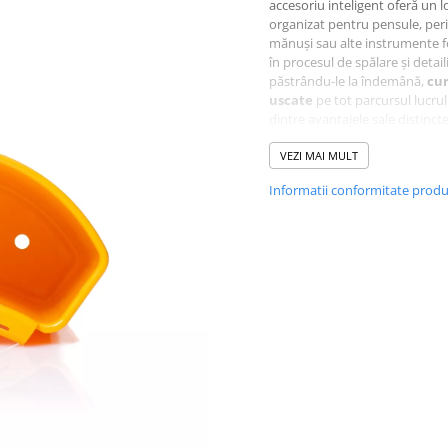
accesoriu inteligent oferă un l
organizat pentru pensule, peri
mănuși sau alte instrumente f
în procesul de spălare și detail
păstrându-le la îndemână,
cur
uscate
pe tot parcursul lucrul
dintre avantajele sale distinct
sistemul de drenaj integrat
suport, care împiedică
VEZI MAI MULT
acumu
excesului de apă
pe unelte,
Informatii conformitate prod
prevenind murdărirea sau
deteriorarea acestora și facili
uscarea rapidă. Suportul se fi
ferm pe marginea găleții, ofer
stabilitate și eficiență în timpu
utilizării, fără a încurca sau îm
metoda standard de spălare.
Beneficii
principale:
✔
Compatibilitate universa
potrivește pe majoritatea găle