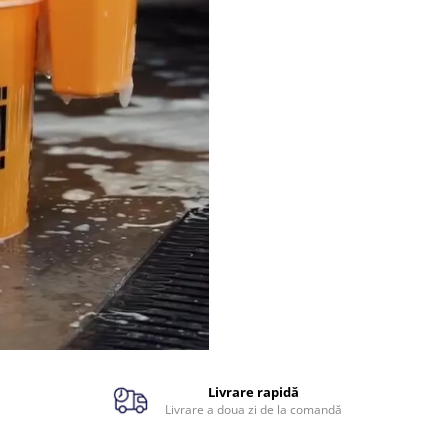
Livrare rapidă
Livrare a doua zi de la comandă