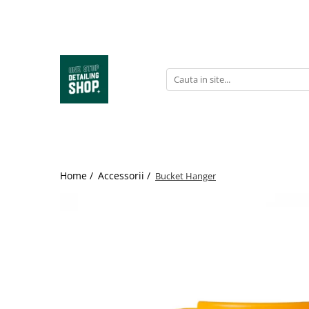
Exterior
Interior
Jante & Anvelope
Accessorii
Kituri & Merch
Professional
Prespălare
Mochete & Textile auto
Dressing anvelope
Pad-uri & Aplicatoare
Kituri complete
Tornador
Spălare & Șampon auto
Plastic, Vinil & Elemente
Soluții de curățare a jantelor
Găleți pentru spălare
Merch
Mașini de polishat RUPES
decorative
Ceară & Protecție
Protecții Jante & Anvelope
Sticle & Pulverizatoare
Mașini de șlefuit
Îngrijire piele
Polish & Glaze
Perii pentru roți & Accesorii
Prosoape de uscare
Paste polish
Geamuri & Oglinzi
Decontaminare
Soluții curățare anvelope și
Microfibre
Aspiratoare
Odorizante auto
cauciuc
Home /
Accessorii /
Bucket Hanger
Geamuri & Oglinzi
Perii și pensule
Organizarea spațiului de lucru
Unelte & Accesorii
Quick Detailers
Genți
Piese de schimb
Compartiment motor
Spălătorie auto & Formate
industriale
Plastice & Ornamente
Pad-uri & Bureți polish
Refinish