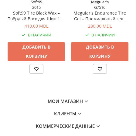
Soft99
Meguiar's
2015
G7516
Soft99 Tire Black Wax –
Meguiar's Endurance Tire
Твёрдый Воск для Шин 170
Gel – Премиальный гель
г
для шин с глубоким и
410,00 MDL
280,00 MDL
долговечным блеском
В НАЛИЧИИ
В НАЛИЧИИ
ДОБАВИТЬ В
ДОБАВИТЬ В
КОРЗИНУ
КОРЗИНУ
МОЙ МАГАЗИН
КЛИЕНТЫ
КОММЕРЧЕСКИЕ ДАННЫЕ