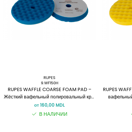
RUPES
9.WF150H
RUPES WAFFLE COARSE FOAM PAD –
RUPES WAFFL
Жёсткий вафельный полировальный круг
вафельный
для роторной полировки
ро
от 160,00 MDL
В НАЛИЧИИ