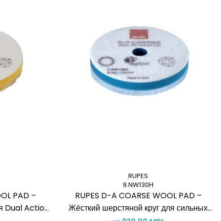
RUPES
9.NW130H
OL PAD –
RUPES D-A COARSE WOOL PAD –
я Dual Action
Жёсткий шерстяной круг для сильных
дефектов (DA)