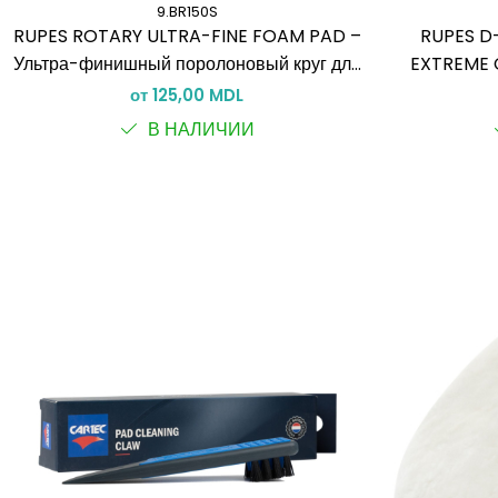
9.BR150S
RUPES ROTARY ULTRA-FINE FOAM PAD –
RUPES D
Ультра-финишный поролоновый круг для
EXTREME 
роторной полировки
режущий м
от 125,00 MDL
В НАЛИЧИИ