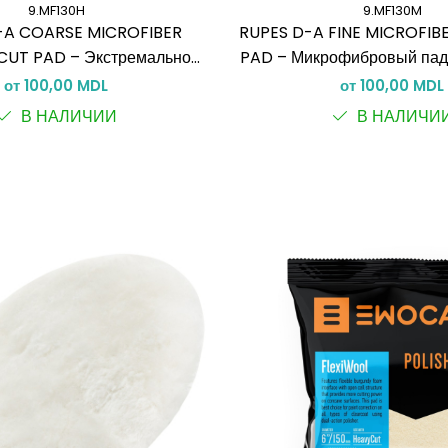
9.MF130H
9.MF130M
-A COARSE MICROFIBER
RUPES D-A FINE MICROFIB
CUT PAD – Экстремально
PAD – Микрофибровый пад
икрофибровый пад (Dual
коррекции и финиша (Du
от 100,00 MDL
от 100,00 MDL
Action)
В НАЛИЧИИ
В НАЛИЧИ