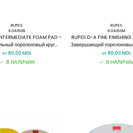
RUPES
RUPES
9.DA150B
9.DA150M
INTERMEDIATE FOAM PAD –
RUPES D-A FINE FINISHIN
льный поролоновый круг
Завершающий поролоновый
ней жёсткости (DA)
полировки
от 80,00 MDL
от 80,00 MDL
В НАЛИЧИИ
В НАЛИЧИ