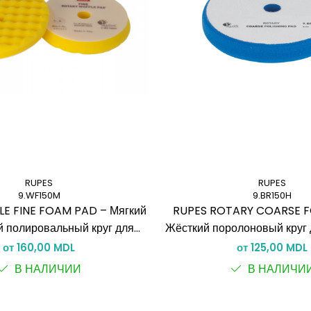
RUPES
RUPES
9.WF150M
9.BR150H
E FINE FOAM PAD – Мягкий
RUPES ROTARY COARSE 
 полировальный круг для
Жёсткий поролоновый круг 
торной полировки
полировки
от 160,00 MDL
от 125,00 MDL
В НАЛИЧИИ
В НАЛИЧИ