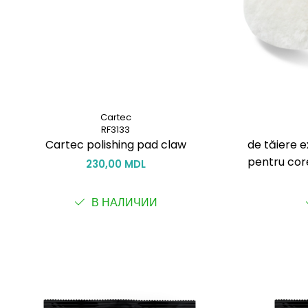
Cartec
RF3133
Cartec polishing pad claw
de tăiere e
pentru core
230,00 MDL
rapidă a def
profesioni
В НАЛИЧИИ
Ewocar H