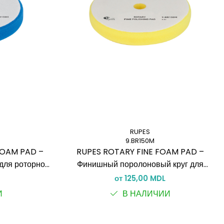
RUPES
9.BR150M
FOAM PAD –
RUPES ROTARY FINE FOAM PAD –
для роторной
Финишный поролоновый круг для
роторной полировки
от 125,00 MDL
И
В НАЛИЧИИ