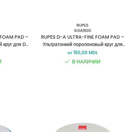
RUPES
9.DA150S
G FOAM PAD –
RUPES D-A ULTRA-FINE FOAM PAD –
 круг для DA
Ультратонкий поролоновый круг для
финишной полировки (DA)
от 150,00 MDL
И
В НАЛИЧИИ