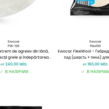
Ewocar
Ewocar
PW-125
Flex130
xtrem de agresiv din lână,
Ewocar FlexiWool – Гибри
cții grele și îndepărtarea
пад (шерсть + пена) дл
ectelor severe. Ideal pentru
изогнутых поверхн
от 240,00 MDL
от 160,00 MDL
ști și utilizat împreună cu
В НАЛИЧИИ
В НАЛИЧИ
eavy Cut & Heavy Cut+.