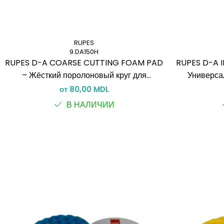
RUPES
9.DA150H
RUPES D-A COARSE CUTTING FOAM PAD
RUPES D-A 
– Жёсткий поролоновый круг для
Универса
сильного реза (DA)
сред
от 80,00 MDL
В НАЛИЧИИ