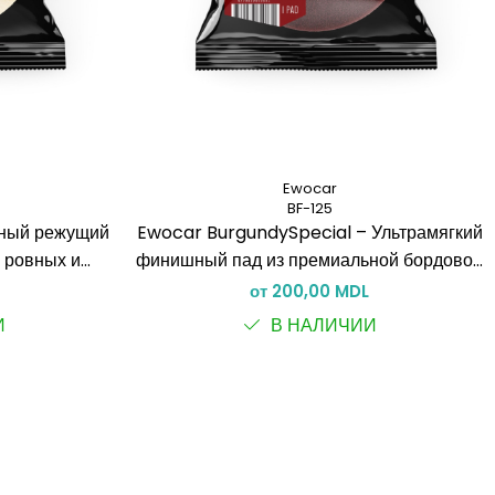
Ewocar
BF-125
дный режущий
Ewocar BurgundySpecial – Ультрамягкий
я ровных и
финишный пад из премиальной бордовой
остей
пены
от 200,00 MDL
И
В НАЛИЧИИ