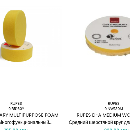
RUPES
RUPES
9.BR160Y
9.NW130M
ARY MULTIPURPOSE FOAM
RUPES D-A MEDIUM WO
Многофункциональный
Средний шерстяной круг дл
овый круг для роторной
полировки