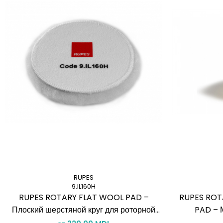
RUPES
9.IL160H
RUPES ROTARY FLAT WOOL PAD –
RUPES ROT
Плоский шерстяной круг для роторной
PAD – 
полировки
поролон