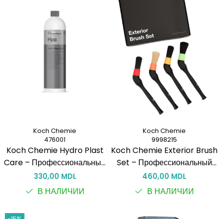
Koch Chemie
Koch Chemie
476001
9998215
Koch Chemie Hydro Plast
Koch Chemie Exterior Brush
Care – Профессиональный
Set – Профессиональный
Концентрат для Ухода за
набор щёток для наружной
330,00 MDL
460,00 MDL
Пластиком и Резиной
очистки автомобиля
В НАЛИЧИИ
В НАЛИЧИИ
-15%