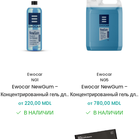
Ewocar
Ewocar
NG1
NG5
Ewocar NewGum –
Ewocar NewGum –
Концентрированный гель для
Концентрированный гель для
восстановления шин, резины
восстановления шин, резины
от 220,00 MDL
от 780,00 MDL
и неокрашенного пластика
и неокрашенного пластика
В НАЛИЧИИ
В НАЛИЧИИ