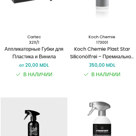
Cartec
Koch Chemie
3211/1
173001
Аппликаторные Губки для
Koch Chemie Plast Star
Пластика и Винила
Siliconölfrei – Премиальное
Средство для Ухода за
от 20,00 MDL
350,00 MDL
Наружным Пластиком и
В НАЛИЧИИ
В НАЛИЧИИ
Резиной Без Силикона