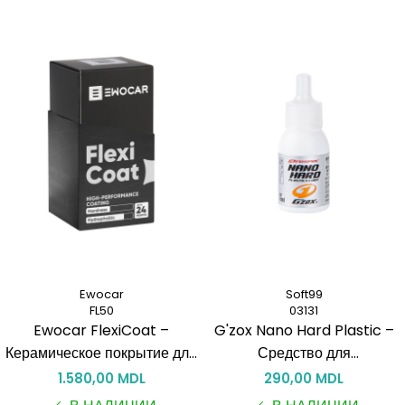
Ewocar
Soft99
FL50
03131
Ewocar FlexiCoat –
G'zox Nano Hard Plastic –
Керамическое покрытие для
Средство для
пластика, резины и внешних
восстановления внешнего
1.580,00 MDL
290,00 MDL
элементов
пластика, 8 мл