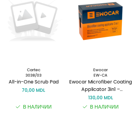
Cartec
Ewocar
3038/03
EW-CA
All-in-One Scrub Pad
Ewocar Microfiber Coating
Applicator 3in1 –
70,00 MDL
Микрофиберный аппликатор
130,00 MDL
для керамических покрытий
В НАЛИЧИИ
В НАЛИЧИИ