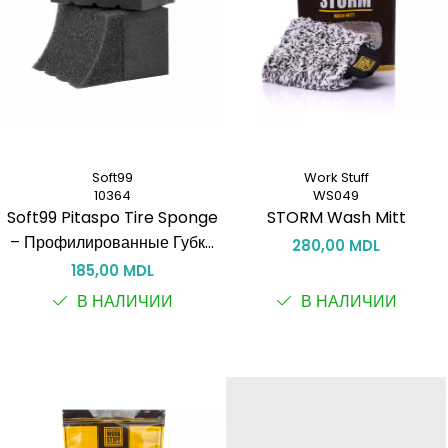
Soft99
Work Stuff
10364
WS049
Soft99 Pitaspo Tire Sponge
STORM Wash Mitt
– Профилированные Губки
280,00 MDL
для Шин (4 шт.)
185,00 MDL
В НАЛИЧИИ
В НАЛИЧИИ