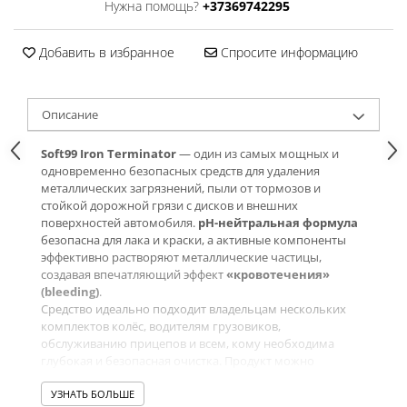
Нужна помощь?
+37369742295
Добавить в избранное
Спросите информацию
Oписание
Soft99 Iron Terminator
— один из самых мощных и
одновременно безопасных средств для удаления
металлических загрязнений, пыли от тормозов и
стойкой дорожной грязи с дисков и внешних
поверхностей автомобиля.
pH-нейтральная формула
безопасна для лака и краски, а активные компоненты
эффективно растворяют металлические частицы,
создавая впечатляющий эффект
«кровотечения»
(bleeding)
.
Средство идеально подходит владельцам нескольких
комплектов колёс, водителям грузовиков,
обслуживанию прицепов и всем, кому необходима
глубокая и безопасная очистка. Продукт можно
использовать и на кузове, арках колёс и других
загрязнённых участках в процессе химической
УЗНАТЬ БОЛЬШЕ