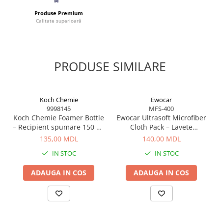
Produse Premium
Calitate superioară
PRODUSE SIMILARE
Koch Chemie
Ewocar
9998145
MFS-400
Koch Chemie Foamer Bottle
Ewocar Ultrasoft Microfiber
– Recipient spumare 150 ml
Cloth Pack – Lavete
pentru curățare eficientă
premium din microfibră,
135,00 MDL
140,00 MDL
dual-pile, pentru detailing
IN STOC
IN STOC
profesionist
ADAUGA IN COS
ADAUGA IN COS