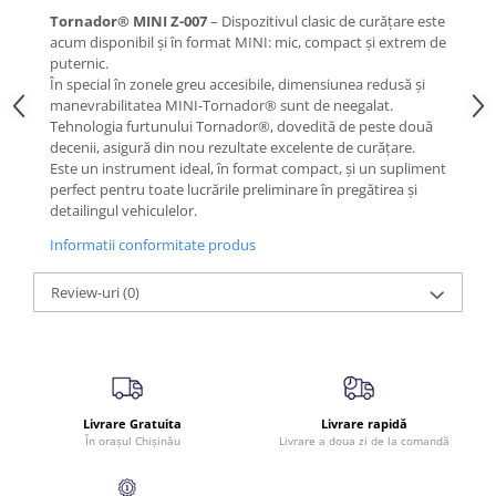
Tornador® MINI Z-007
– Dispozitivul clasic de curățare este
acum disponibil și în format MINI: mic, compact și extrem de
puternic.
În special în zonele greu accesibile, dimensiunea redusă și
manevrabilitatea MINI-Tornador® sunt de neegalat.
Tehnologia furtunului Tornador®, dovedită de peste două
decenii, asigură din nou rezultate excelente de curățare.
Este un instrument ideal, în format compact, și un supliment
perfect pentru toate lucrările preliminare în pregătirea și
detailingul vehiculelor.
Informatii conformitate produs
Review-uri
(0)
Livrare Gratuita
Livrare rapidă
În orașul Chișinău
Livrare a doua zi de la comandă