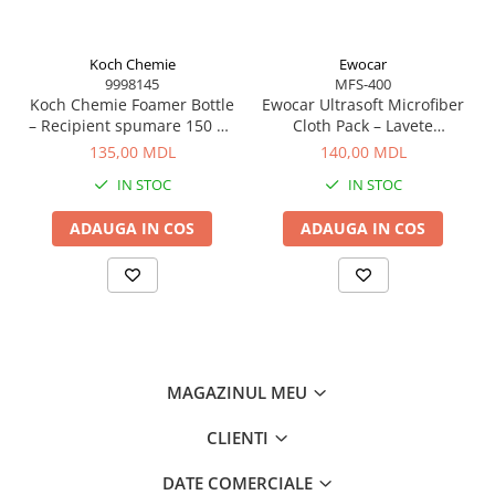
bine.
Pulverizează produsul de curățare dorit (APC / interior
cleaner / carpet cleaner) pe zona vizată.
Koch Chemie
Ewocar
Mărește treptat viteza bormașinii.
9998145
MFS-400
Plasează peria pe suprafața de curățat și mișcă-o ușor
Koch Chemie Foamer Bottle
Ewocar Ultrasoft Microfiber
înainte-înapoi.
– Recipient spumare 150 ml
Cloth Pack – Lavete
Șterge zona cu o lavetă microfibră curată sau aspiră
pentru curățare eficientă
premium din microfibră,
135,00 MDL
140,00 MDL
resturile.
dual-pile, pentru detailing
Repetă pentru zonele cu murdărie încăpățânată.
IN STOC
IN STOC
profesionist
ADAUGA IN COS
ADAUGA IN COS
MAGAZINUL MEU
CLIENTI
DATE COMERCIALE