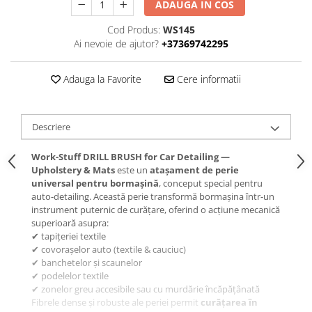
ADAUGA IN COS
Cod Produs:
WS145
Ai nevoie de ajutor?
+37369742295
Adauga la Favorite
Cere informatii
Descriere
Work-Stuff DRILL BRUSH for Car Detailing —
Upholstery & Mats
este un
atașament de perie
universal pentru bormașină
, conceput special pentru
auto-detailing. Această perie transformă bormașina într-un
instrument puternic de curățare, oferind o acțiune mecanică
superioară asupra:
✔ tapițeriei textile
✔ covorașelor auto (textile & cauciuc)
✔ banchetelor și scaunelor
✔ podelelor textile
✔ zonelor greu accesibile sau cu murdărie încăpățânată
Fibrele dense și robuste ale periei permit
curățarea în