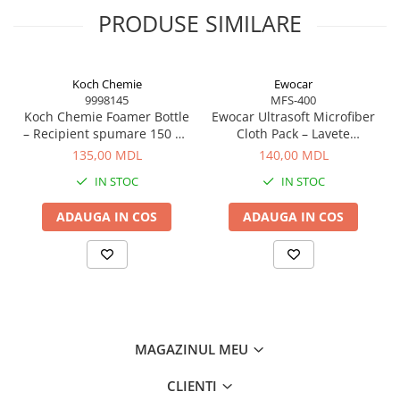
PRODUSE SIMILARE
Koch Chemie
Ewocar
9998145
MFS-400
Koch Chemie Foamer Bottle
Ewocar Ultrasoft Microfiber
– Recipient spumare 150 ml
Cloth Pack – Lavete
pentru curățare eficientă
premium din microfibră,
135,00 MDL
140,00 MDL
dual-pile, pentru detailing
IN STOC
IN STOC
profesionist
ADAUGA IN COS
ADAUGA IN COS
MAGAZINUL MEU
CLIENTI