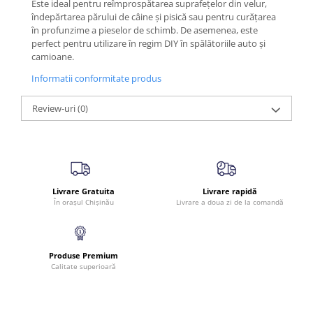
Este ideal pentru reîmprospătarea suprafețelor din velur,
îndepărtarea părului de câine și pisică sau pentru curățarea
în profunzime a pieselor de schimb. De asemenea, este
perfect pentru utilizare în regim DIY în spălătoriile auto și
camioane.
Informatii conformitate produs
Review-uri
(0)
Livrare Gratuita
Livrare rapidă
În orașul Chișinău
Livrare a doua zi de la comandă
Produse Premium
Calitate superioară