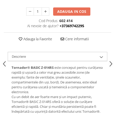
ADAUGA IN COS
Cod Produs:
602 414
Ai nevoie de ajutor?
+37369742295
Adauga la Favorite
Cere informatii
Descriere
Tornador® BASIC Z-014RS
este conceput pentru curățarea
rapidă și ușoară a celor mai greu accesibile zone (de
exemplu: fante de ventilație, șinele scaunelor,
compartimentele din uși, bord). De asemenea, este ideal
pentru curățarea uscată și temeinică a componentelor
electronice.
Cu un debit de aer foarte mare și un impact puternic,
Tornador® BASIC Z-014RS oferă o soluție de curățare
eficientă și rapidă. Chiar și murdăria persistentă poate fi
îndepărtată cu ușurință datorită efectului unic Tornador®.