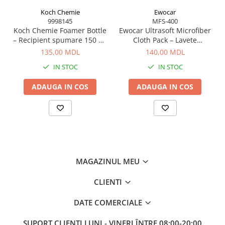
Koch Chemie
Ewocar
9998145
MFS-400
Koch Chemie Foamer Bottle
Ewocar Ultrasoft Microfiber
– Recipient spumare 150 ml
Cloth Pack – Lavete
pentru curățare eficientă
premium din microfibră,
135,00 MDL
140,00 MDL
dual-pile, pentru detailing
IN STOC
IN STOC
profesionist
ADAUGA IN COS
ADAUGA IN COS
MAGAZINUL MEU
CLIENTI
DATE COMERCIALE
SUPORT CLIENTI
LUNI - VINERI ÎNTRE 08:00-20:00