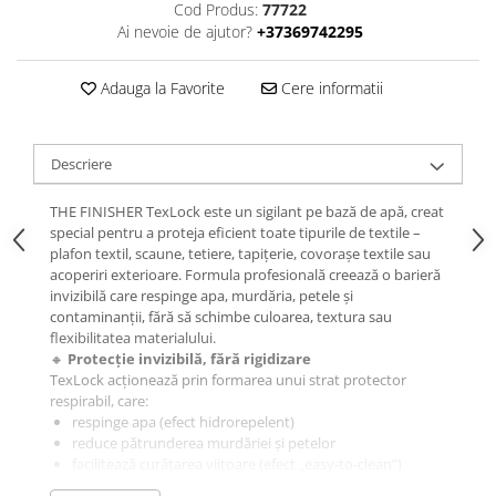
Cod Produs:
77722
Ai nevoie de ajutor?
+37369742295
Adauga la Favorite
Cere informatii
Descriere
THE FINISHER TexLock este un sigilant pe bază de apă, creat
special pentru a proteja eficient toate tipurile de textile –
plafon textil, scaune, tetiere, tapițerie, covorașe textile sau
acoperiri exterioare. Formula profesională creează o barieră
invizibilă care respinge apa, murdăria, petele și
contaminanții, fără să schimbe culoarea, textura sau
flexibilitatea materialului.
🔸
Protecție invizibilă, fără rigidizare
TexLock acționează prin formarea unui strat protector
respirabil, care:
respinge apa (efect hidrorepelent)
reduce pătrunderea murdăriei și petelor
facilitează curățarea viitoare (efect „easy-to-clean”)
menține textura naturală a fibrelor