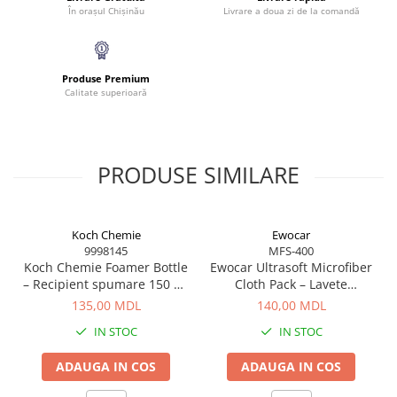
În orașul Chișinău
Livrare a doua zi de la comandă
Produse Premium
Calitate superioară
PRODUSE SIMILARE
Koch Chemie
Ewocar
9998145
MFS-400
Koch Chemie Foamer Bottle
Ewocar Ultrasoft Microfiber
– Recipient spumare 150 ml
Cloth Pack – Lavete
pentru curățare eficientă
premium din microfibră,
135,00 MDL
140,00 MDL
dual-pile, pentru detailing
IN STOC
IN STOC
profesionist
ADAUGA IN COS
ADAUGA IN COS