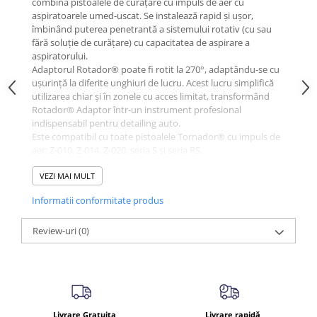
combină pistoalele de curățare cu impuls de aer cu
aspiratoarele umed-uscat. Se instalează rapid și ușor,
îmbinând puterea penetrantă a sistemului rotativ (cu sau
fără soluție de curățare) cu capacitatea de aspirare a
aspiratorului.
Adaptorul Rotador® poate fi rotit la 270°, adaptându-se cu
ușurință la diferite unghiuri de lucru. Acest lucru simplifică
utilizarea chiar și în zonele cu acces limitat, transformând
Rotador® Adaptor într-un instrument profesional
indispensabil pentru detailing auto.
Este compatibil cu toate pistoalele Tornador® cu impuls de
aer: Z-010, Z-014, Z-020, seria S și seria RS.
✔ Caracteristici:
VEZI MAI MULT
Suflare și aspirare simultană
Compatibil cu Tornador® Black, Classic și Basic
Informatii conformitate produs
Rotire la 270° pentru flexibilitate maximă
Adaptor pentru aspiratoare convenționale umed-uscat
Review-uri
(0)
Design robust și durabil
Livrare Gratuita
Livrare rapidă