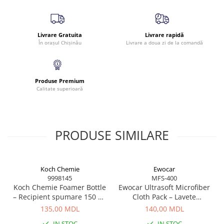
Livrare Gratuita
Livrare rapidă
În orașul Chișinău
Livrare a doua zi de la comandă
Produse Premium
Calitate superioară
PRODUSE SIMILARE
Koch Chemie
Ewocar
9998145
MFS-400
Koch Chemie Foamer Bottle
Ewocar Ultrasoft Microfiber
– Recipient spumare 150 ml
Cloth Pack – Lavete
pentru curățare eficientă
premium din microfibră,
135,00 MDL
140,00 MDL
dual-pile, pentru detailing
IN STOC
IN STOC