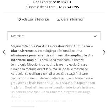
Cod Produs:
G181302EU
Ai nevoie de ajutor?
+37369742295
Adauga la Favorite
Cere informatii
Descriere
Meguiar’s
Whole Car Air Re-Fresher Odor Eliminator –
Black Chrome
este o soluție profesională pentru
eliminarea permanentă a mirosurilor neplăcute din
interiorul mașinii
. Formula sa avansată utilizează
tehnologia Meguiar’s de neutralizare moleculară, care
elimină mirosurile direct la sursă, în loc să le mascheze.
Aerosolul cu
utilizare unică
creează o ceață fină care
circulă prin sistemul de ventilație și ajunge în toate zonele
greu accesibile ale interiorului – sub scaune, în tapițerie sau
în plafon. După eliminarea mirosurilor, interiorul rămâne cu
un parfum proaspăt
Black Chrome
, elegant și de lungă
durată.
🔸
Eliminare permanentă a mirosurilor
Neutralizează mirosurile de fum, animale, transpirație,