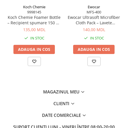
Volum:
59 ml / 2 oz
Koch Chemie
Ewocar
Tip: aerosol eliminator mirosuri interior auto
9998145
MFS-400
Utilizare: tratament complet interior
Koch Chemie Foamer Bottle
Ewocar Ultrasoft Microfiber
– Recipient spumare 150 ml
Cloth Pack – Lavete
pentru curățare eficientă
premium din microfibră,
135,00 MDL
140,00 MDL
dual-pile, pentru detailing
IN STOC
IN STOC
profesionist
ADAUGA IN COS
ADAUGA IN COS
MAGAZINUL MEU
CLIENTI
DATE COMERCIALE
SUPORT CLIENTI
LUNI - VINERI ÎNTRE 08:00-20:00