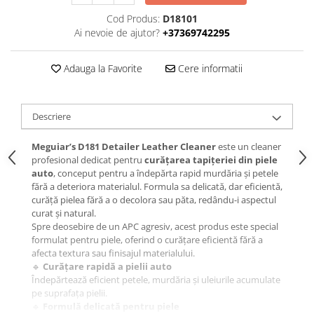
Cod Produs:
D18101
Ai nevoie de ajutor?
+37369742295
Adauga la Favorite
Cere informatii
Descriere
Meguiar’s D181 Detailer Leather Cleaner
este un cleaner
profesional dedicat pentru
curățarea tapițeriei din piele
auto
, conceput pentru a îndepărta rapid murdăria și petele
fără a deteriora materialul. Formula sa delicată, dar eficientă,
curăță pielea fără a o decolora sau păta, redându-i aspectul
curat și natural.
Spre deosebire de un APC agresiv, acest produs este special
formulat pentru piele, oferind o curățare eficientă fără a
afecta textura sau finisajul materialului.
🔹
Curățare rapidă a pielii auto
Îndepărtează eficient petele, murdăria și uleiurile acumulate
pe suprafața pielii.
🔹
Formulă delicată pentru piele