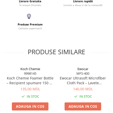
Livrare Gratuita
Livrare rapidă
În orașul Chișinău
Livrare a doua zi de la comandă
Produse Premium
Calitate superioară
PRODUSE SIMILARE
Koch Chemie
Ewocar
9998145
MFS-400
Koch Chemie Foamer Bottle
Ewocar Ultrasoft Microfiber
– Recipient spumare 150 ml
Cloth Pack – Lavete
pentru curățare eficientă
premium din microfibră,
135,00 MDL
140,00 MDL
dual-pile, pentru detailing
IN STOC
IN STOC
profesionist
ADAUGA IN COS
ADAUGA IN COS