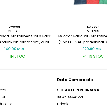
Ewocar
Ewocar
MFS-400
MF3PCS
asoft Microfiber Cloth Pack
Ewocar Basic320 Microfibe
emium din microfibră, dual-
(3pcs) – Set profesional 
tru detailing profesionist
g/m² pentru corecție și î
140,00 MDL
120,00 MDL
auto
IN STOC
IN STOC
Date Comerciale
lata
S.C. AUTOPERFORM S.R.L.
etur
1004600048221
duselor
Uzinelor 1