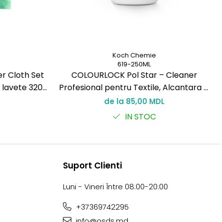
Koch Chemie
619-250ML
r Cloth Set
COLOURLOCK Pol Star – Cleaner
3 lavete 320
Profesional pentru Textile, Alcantara și
ntreținere
Piele
de la 85,00 MDL
IN STOC
Suport Clienti
Luni - Vineri Între 08:00-20:00
+37369742295
info@osds.md