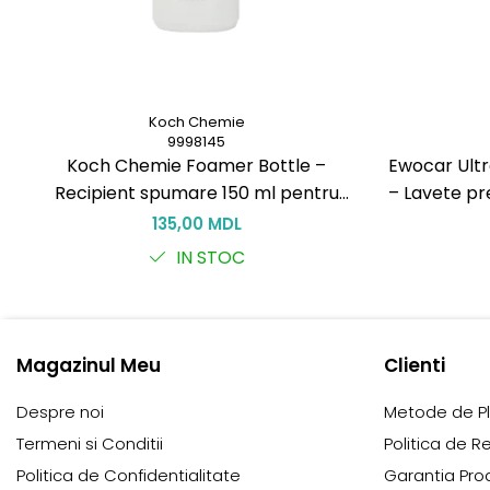
Koch Chemie
9998145
Koch Chemie Foamer Bottle –
Ewocar Ultr
Recipient spumare 150 ml pentru
– Lavete pr
curățare eficientă
pile, pen
135,00 MDL
IN STOC
Magazinul Meu
Clienti
Despre noi
Metode de P
Termeni si Conditii
Politica de R
Politica de Confidentialitate
Garantia Pro