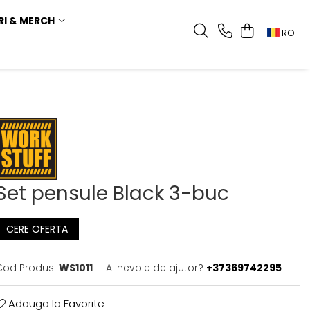
RI & MERCH
RO
Set pensule Black 3-buc
CERE OFERTA
Cod Produs:
WS1011
Ai nevoie de ajutor?
+37369742295
Adauga la Favorite