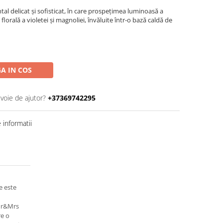
al delicat și sofisticat, în care prospețimea luminoasă a
florală a violetei și magnoliei, învăluite într-o bază caldă de
A IN COS
evoie de ajutor?
+37369742295
informatii
e este
Mr&Mrs
re o