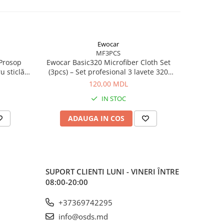
Ewocar
MF3PCS
 Prosop
Ewocar Basic320 Microfiber Cloth Set
COLOUR
 sticlă
(3pcs) – Set profesional 3 lavete 320
Profesiona
g/m² pentru corecție și întreținere auto
120,00 MDL
IN STOC
ADAUGA IN COS
V
SUPORT CLIENTI
LUNI - VINERI ÎNTRE
08:00-20:00
+37369742295
info@osds.md