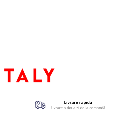
Livrare rapidă
Livrare a doua zi de la comandă