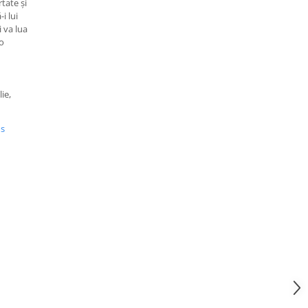
tate și
i lui
i va lua
o
ie,
us