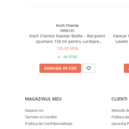
Koch Chemie
9998145
Koch Chemie Foamer Bottle – Recipient
Ewocar U
spumare 150 ml pentru curățare
Lavete
eficientă
pile,
135,00 MDL
IN STOC
ADAUGA IN COS
MAGAZINUL MEU
CLIENTI
Despre noi
Metode de
Termeni si Conditii
Politica d
Politica de Confidentialitate
Garantia 