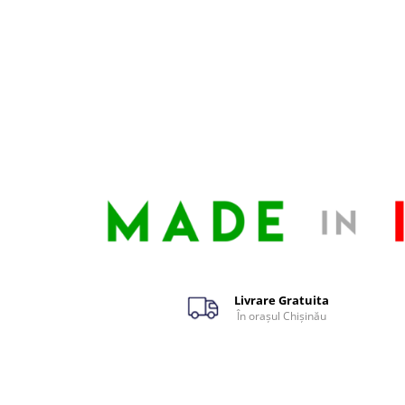
Livrare Gratuita
În orașul Chișinău