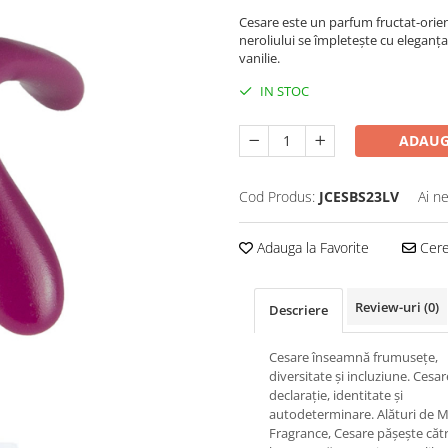
Cesare este un parfum fructat-orient
neroliului se împletește cu eleganța 
vanilie.
IN STOC
ADAUG
Cod Produs:
JCESBS23LV
Ai n
Adauga la Favorite
Cere 
Review-uri
(0)
Descriere
Cesare înseamnă frumusețe,
diversitate și incluziune. Cesar
declarație, identitate și
autodeterminare. Alături de 
Fragrance, Cesare pășește căt