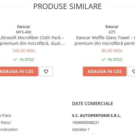
PRODUSE SIMILARE
Ewocar
Ewocar
MFS-400
GT5
ltrasoft Microfiber Cloth Pack –
Ewocar Waffle Glass Towel –
 premium din microfibră, dual-
premium din microfibră pentru
 pentru detailing profesionist
fără urme
140,00 MDL
80,00 MDL
IN STOC
IN STOC
ADAUGA IN COS
ADAUGA IN COS
DATE COMERCIALE
 Plata
S.C. AUTOPERFORM S.R.L.
e Retur
1004600048221
Produselor
Uzinelor 1