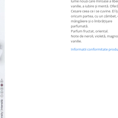
lume nouă care miroase a liber
vanilie, a iubire și mentă. Oferă-
Cesare ceea ce i se cuvine. El îș
oricum partea, cu un zâmbet, 
mângâiere și o îmbrățișare
parfumată.
Parfum fructat, oriental.
Note de neroli, violetă, magnol
vanilie.
Informatii conformitate prod