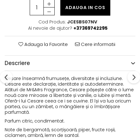
ADAUGA IN COS
Cod Produs:
JCESBS07NV
Ai nevoie de ajutor?
+37369742295
Adauga la Favorite
Cere informatii
Descriere
Cesare înseamnă frumusețe, diversitate și incluziune.
Cesare este declarație, identitate și autodeterminare.
Alături de Mr&Mrs Fragrance, Cesare pășește către o lume
nouă care miroase a libertate și vanilie, a iubire și mentă.
Oferă-i lui Cesare ceea ce i se cuvine. El își va lua oricum
partea, cu un zâmbet, o mângâiere și o îmbrățișare
parfumată.
Parfum citric, condimentat.
Note de bergamotă, scorțișoară, piper, fructe roșii,
ciclamen, ambră, lemn de santal.