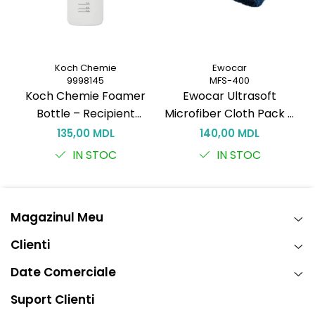
Koch Chemie
Ewocar
9998145
MFS-400
Koch Chemie Foamer
Ewocar Ultrasoft
Bottle – Recipient
Microfiber Cloth Pack –
spumare 150 ml pentru
Lavete premium din
(
135,00 MDL
140,00 MDL
curățare eficientă
microfibră, dual-pile,
3
IN STOC
IN STOC
pentru detailing
profesionist
Magazinul Meu
Clienti
Date Comerciale
Suport Clienti