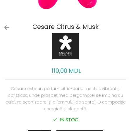
Cesare Citrus & Musk
110,00 MDL
Cesare este un parfum citric-condimentat, vibrant și
sofisticat, unde prospețimea bergamotei se îmbină cu
căldura scorțișoarei și a lemnului de santal. O compoziție
energică și elegantă.
IN STOC