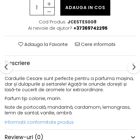
ADAUGA IN COS
Cod Produs:
JCESTES008
Ai nevoie de ajutor?
+37369742295
Adauga la Favorite
Cere informatii
Descriere
Cardurile Cesare sunt perfecte pentru a parfuma mașina,
dar și dulapurile și sertarele! Agață-le oriunde dorești și
lasă-te cucerit de aromele lor extraordinare.
Parfum tip colonie, marin.
Note de portocală, mandarină, cardamom, lemongrass,
lemn de santal, vanilie, ambră.
Informatii conformitate produs
Review-uri
(0)