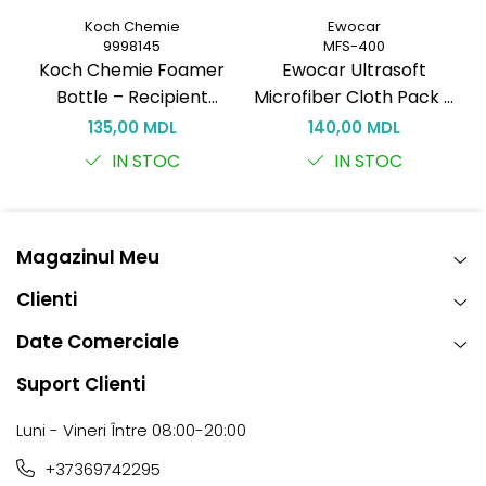
Koch Chemie
Ewocar
9998145
MFS-400
Koch Chemie Foamer
Ewocar Ultrasoft
Bottle – Recipient
Microfiber Cloth Pack –
spumare 150 ml pentru
Lavete premium din
(
135,00 MDL
140,00 MDL
curățare eficientă
microfibră, dual-pile,
3
IN STOC
IN STOC
pentru detailing
profesionist
Magazinul Meu
Clienti
Date Comerciale
Suport Clienti
Luni - Vineri Între 08:00-20:00
+37369742295