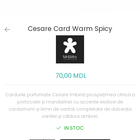
Cesare Card Warm Spicy
70,00 MDL
Cardurile parfumate Cesare îmbină prospețimea citrică a
portocalei și mandarinei cu accente exotice de
cardamom și lemn de santal, completate de dulceața
vaniliei și căldura ambrei.
IN STOC