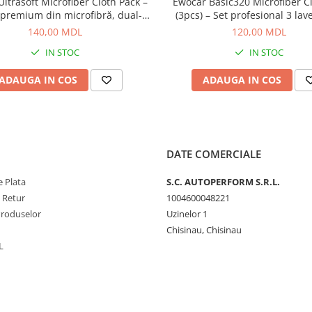
ltrasoft Microfiber Cloth Pack –
Ewocar Basic320 Microfiber Cl
 premium din microfibră, dual-
(3pcs) – Set profesional 3 lav
 pentru detailing profesionist
g/m² pentru corecție și întreți
140,00 MDL
120,00 MDL
IN STOC
IN STOC
ADAUGA IN COS
ADAUGA IN COS
DATE COMERCIALE
 Plata
S.C. AUTOPERFORM S.R.L.
e Retur
1004600048221
Produselor
Uzinelor 1
Chisinau, Chisinau
L