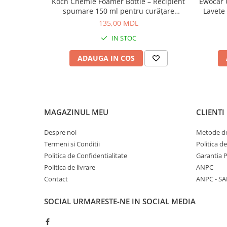
Koch Chemie Foamer Bottle – Recipient
Ewocar U
spumare 150 ml pentru curățare
Lavete
eficientă
pile,
135,00 MDL
IN STOC
ADAUGA IN COS
MAGAZINUL MEU
CLIENTI
Despre noi
Metode de
Termeni si Conditii
Politica d
Politica de Confidentialitate
Garantia 
Politica de livrare
ANPC
Contact
ANPC - SA
SOCIAL
URMARESTE-NE IN SOCIAL MEDIA