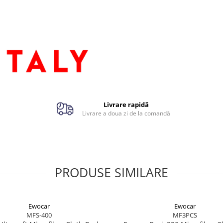
Livrare rapidă
Livrare a doua zi de la comandă
PRODUSE SIMILARE
Ewocar
Ewocar
MFS-400
MF3PCS