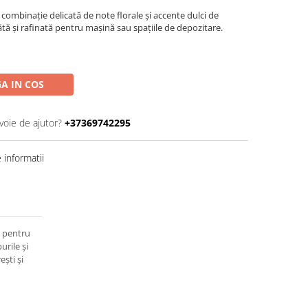
combinație delicată de note florale și accente dulci de
tă și rafinată pentru mașină sau spațiile de depozitare.
A IN COS
voie de ajutor?
+37369742295
informatii
e pentru
urile și
ești și