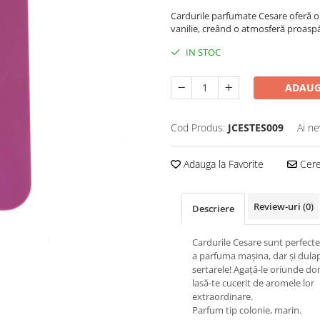
Cardurile parfumate Cesare oferă o 
vanilie, creând o atmosferă proaspă
IN STOC
ADAUG
Cod Produs:
JCESTES009
Ai ne
Adauga la Favorite
Cere 
Review-uri
(0)
Descriere
Cardurile Cesare sunt perfect
a parfuma mașina, dar și dulap
sertarele! Agață-le oriunde dor
lasă-te cucerit de aromele lor
extraordinare.
Parfum tip colonie, marin.