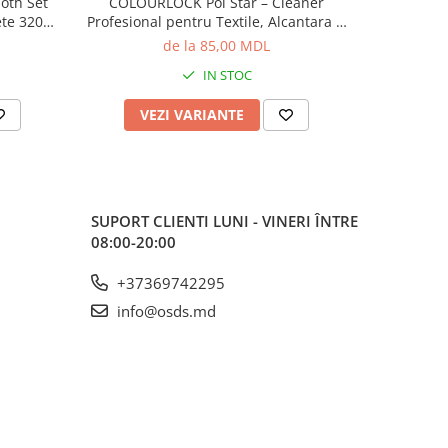
oth Set
COLOURLOCK Pol Star – Cleaner
Bureți A
ete 320
Profesional pentru Textile, Alcantara și
Întreține
nere auto
Piele
de la 85,00 MDL
IN STOC
VEZI VARIANTE
V
SUPORT CLIENTI
LUNI - VINERI ÎNTRE
08:00-20:00
+37369742295
info@osds.md