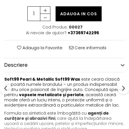
ADAUGA IN COS
Cod Produs:
00027
Ai nevoie de ajutor?
+37369742295
Adauga la Favorite
Cere informatii
Descriere
Soft99 Pearl & Metallic Soft99 Wax
este ceara clasică
ce poartă numele brandului – un produs indispensabil
pentru orice pasionat de îngrijire auto. Concepută special
pentru
vopsele metalizate și perlate
, această ceară
moale oferă un luciu intens, o protecție uniformă și o
evidențiere extraordinară a particulelor metalice din lac.
Formula sa sintetică este îmbogățită cu
agenți de
curățare și abrazivi fini
, care ajută la îndepărtarea
ușoară a oxidării ușoare, petelor și imperfecțiunilor minore,
lăsând suprafața netedă și strălucitoare.