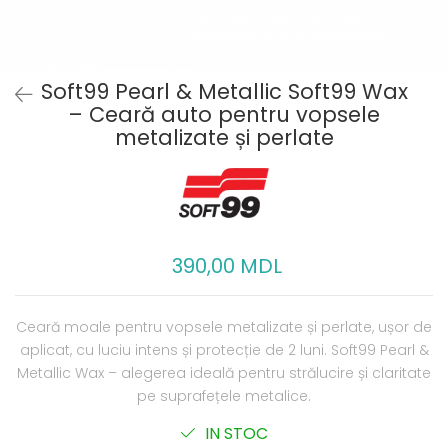
Soft99 Pearl & Metallic Soft99 Wax
– Ceară auto pentru vopsele
metalizate și perlate
390,00 MDL
Ceară moale pentru vopsele metalizate și perlate, ușor de
aplicat, cu luciu intens și protecție de 2 luni. Soft99 Pearl &
Metallic Wax – alegerea ideală pentru strălucire și claritate
pe suprafețele metalice.
IN STOC