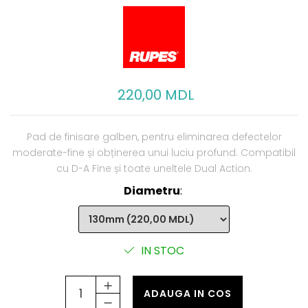
220,00 MDL
Pad de finisare galben, pentru eliminarea defectelor
moderate-fine și obținerea unui luciu profund. Compatibil
cu D-A Fine și toate uneltele Dual Action.
Diametru
:
IN STOC
ADAUGA IN COS