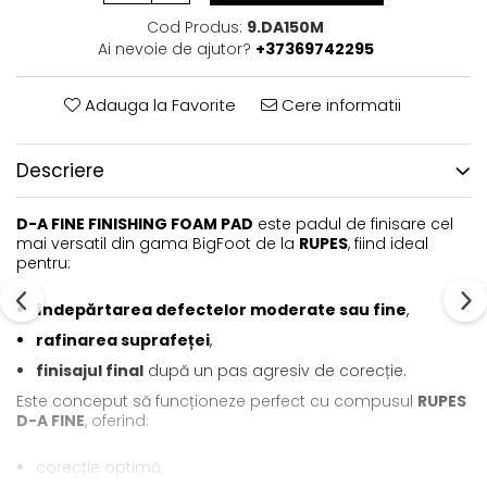
Cod Produs:
9.DA150M
Ai nevoie de ajutor?
+37369742295
Adauga la Favorite
Cere informatii
Descriere
D-A FINE FINISHING FOAM PAD
este padul de finisare cel
mai versatil din gama BigFoot de la
RUPES
, fiind ideal
pentru:
îndepărtarea defectelor moderate sau fine
,
rafinarea suprafeței
,
finisajul final
după un pas agresiv de corecție.
Este conceput să funcționeze perfect cu compusul
RUPES
D-A FINE
, oferind:
corecție optimă,