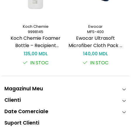
Koch Chemie
Ewocar
9998145
MFS-400
Koch Chemie Foamer
Ewocar Ultrasoft
Bottle – Recipient
Microfiber Cloth Pack –
T
spumare 150 ml pentru
Lavete premium din
135,00 MDL
140,00 MDL
curățare eficientă
microfibră, dual-pile,
IN STOC
IN STOC
pentru detailing
profesionist
Magazinul Meu
Clienti
Date Comerciale
Suport Clienti