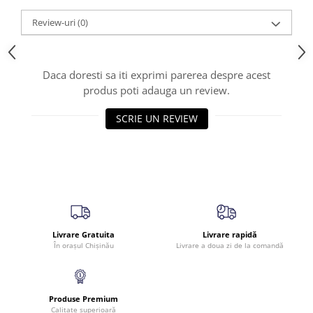
Review-uri
(0)
Daca doresti sa iti exprimi parerea despre acest
produs poti adauga un review.
SCRIE UN REVIEW
Livrare Gratuita
Livrare rapidă
În orașul Chișinău
Livrare a doua zi de la comandă
Produse Premium
Calitate superioară