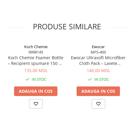
PRODUSE SIMILARE
Koch Chemie
Ewocar
9998145
MFS-400
Koch Chemie Foamer Bottle
Ewocar Ultrasoft Microfiber
– Recipient spumare 150 ml
Cloth Pack – Lavete
pentru curățare eficientă
premium din microfibră,
135,00 MDL
140,00 MDL
dual-pile, pentru detailing
IN STOC
IN STOC
profesionist
ADAUGA IN COS
ADAUGA IN COS