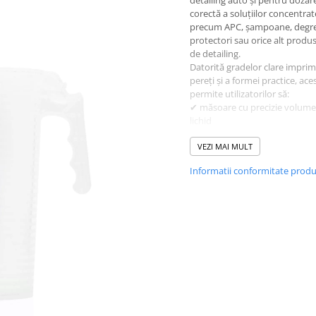
detailing auto și pentru dozar
corectă a soluțiilor concentrat
precum APC, șampoane, degre
protectori sau orice alt produ
de detailing.
Datorită gradelor clare impri
pereți și a formei practice, ac
permite utilizatorilor să:
✔ măsoare cu precizie volume
lichid
✔ pregătească diluții exacte 
recomandărilor producătorului
VEZI MAI MULT
1:10, 1:20 etc.)
Informatii conformitate prod
✔ transfere soluțiile în mod cu
controlat către găleată sau rec
✔ evite risipa de produs și ero
dozare
Construcția din plastic transp
rezistent la substanțe chimice 
impact ușor, îl face durabil și 
utilizat în condiții profesional
detailing sau spălare auto.