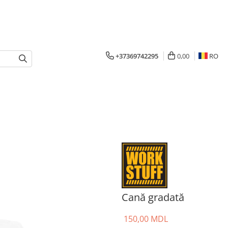
+37369742295
0,00
RO
Cană gradată
150,00 MDL