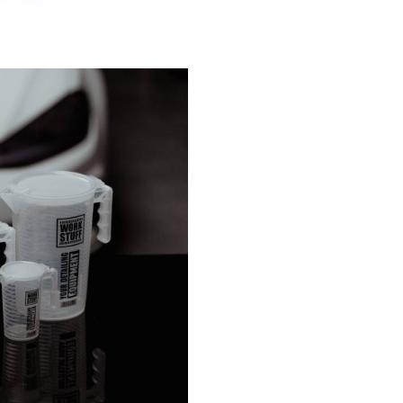
Beneficii
principale:
Gradare clară și ușor de c
(mililitri / uncii = volum pre
Material rezistent la soluții
curățare și degresanți
Design ergonomic ușor de
manevrat cu o singură mâ
Ajută la prepararea corectă
diluțiilor pentru orice pro
concentrat
Ideal pentru detailing prof
spălătorii sau hobby
Ușor de curățat și reutilizat
Mod de utiliz
Plasează paharul pe o supr
plană.
Toarnă lichidul până la gra
dorit (ex. 100 ml, 250 ml, 5
Verifică nivelul prin ochire 