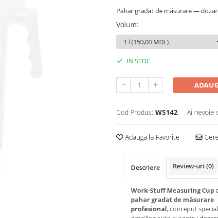
Pahar gradat de măsurare — dozare p
Volum
:
IN STOC
ADAUG
Cod Produs:
WS142
Ai nevoie 
Adauga la Favorite
Cere 
Review-uri
(0)
Descriere
Work-Stuff Measuring Cup
e
pahar gradat de măsurare
profesional
, conceput specia