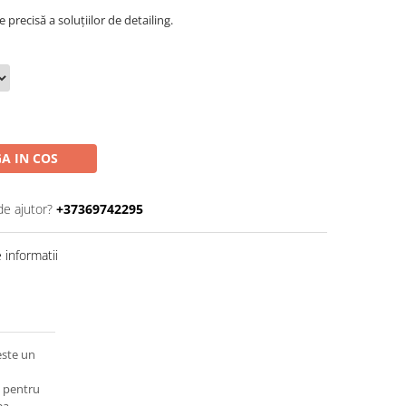
recisă a soluțiilor de detailing.
A IN COS
de ajutor?
+37369742295
informatii
ste un
l pentru