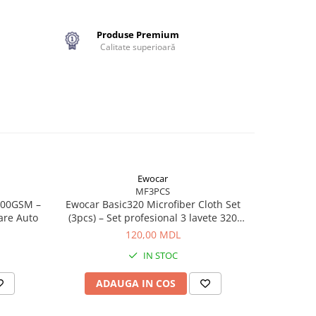
măsurare
în
Produse Premium
rect în
Calitate superioară
re
a
Ewocar
MF3PCS
800GSM –
Ewocar Basic320 Microfiber Cloth Set
are Auto
(3pcs) – Set profesional 3 lavete 320
g/m² pentru corecție și întreținere auto
120,00 MDL
IN STOC
ADAUGA IN COS
AD