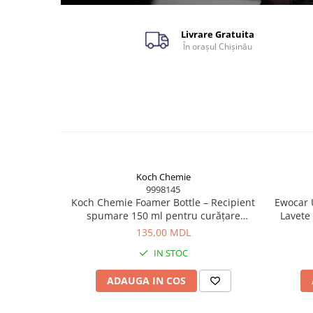
Livrare Gratuita
În orașul Chișinău
Koch Chemie
9998145
Koch Chemie Foamer Bottle – Recipient
Ewocar U
spumare 150 ml pentru curățare
Lavete
eficientă
pile,
135,00 MDL
IN STOC
ADAUGA IN COS