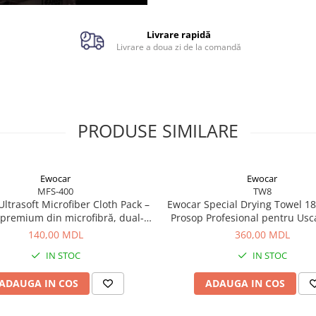
înălțimea ochilor pentru 
exactă.
Toarnă conținutul cu grijă 
Livrare rapidă
recipientul de diluție sau di
Livrare a doua zi de la comandă
găleată.
Curăță paharul după fieca
utilizare pentru menținere
clarității gradelor.
PRODUSE SIMILARE
Ewocar
Ewocar
MFS-400
TW8
ltrasoft Microfiber Cloth Pack –
Ewocar Special Drying Towel 1
 premium din microfibră, dual-
Prosop Profesional pentru Usc
 pentru detailing profesionist
140,00 MDL
360,00 MDL
IN STOC
IN STOC
ADAUGA IN COS
ADAUGA IN COS