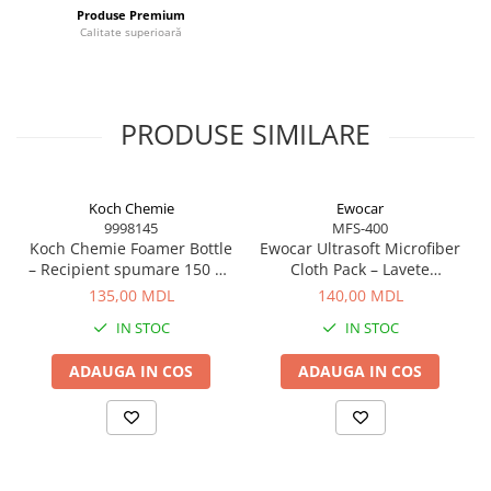
Produse Premium
Calitate superioară
PRODUSE SIMILARE
Koch Chemie
Ewocar
9998145
MFS-400
Koch Chemie Foamer Bottle
Ewocar Ultrasoft Microfiber
– Recipient spumare 150 ml
Cloth Pack – Lavete
pentru curățare eficientă
premium din microfibră,
135,00 MDL
140,00 MDL
dual-pile, pentru detailing
IN STOC
IN STOC
profesionist
ADAUGA IN COS
ADAUGA IN COS