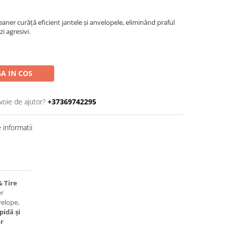
aner curăță eficient jantele și anvelopele, eliminând praful
zi agresivi.
A IN COS
voie de ajutor?
+37369742295
informatii
 Tire
er
velope,
pidă și
or