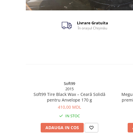
Livrare Gratuita
În orașul Chișinău
Soft99
2015
Soft99 Tire Black Wax – Ceară Solidă
Megui
pentru Anvelope 170 g
premi
410,00 MDL
IN STOC
ADAUGA IN COS