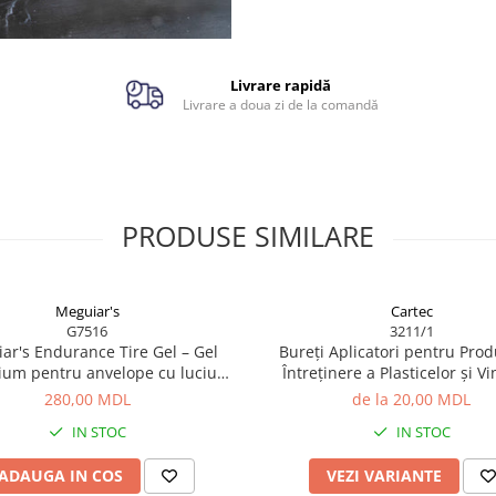
Volum:
946 ml / 32 oz
Tip: cleaner pentru jante și
anvelope
Formula: Ready-to-Use
Livrare rapidă
Fără acid
Livrare a doua zi de la comandă
PRODUSE SIMILARE
Meguiar's
Cartec
G7516
3211/1
ar's Endurance Tire Gel – Gel
Bureți Aplicatori pentru Pro
um pentru anvelope cu luciu
Întreținere a Plasticelor și Vi
intens și durabil
280,00 MDL
de la 20,00 MDL
IN STOC
IN STOC
ADAUGA IN COS
VEZI VARIANTE