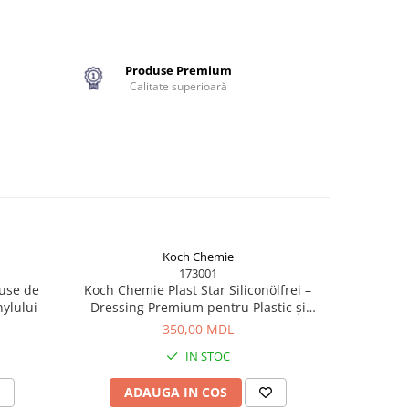
Produse Premium
Calitate superioară
Koch Chemie
173001
duse de
Koch Chemie Plast Star Siliconölfrei –
nylului
Dressing Premium pentru Plastic și
Cauciuc Exterior, Fără Silicon
350,00 MDL
IN STOC
ADAUGA IN COS
AD