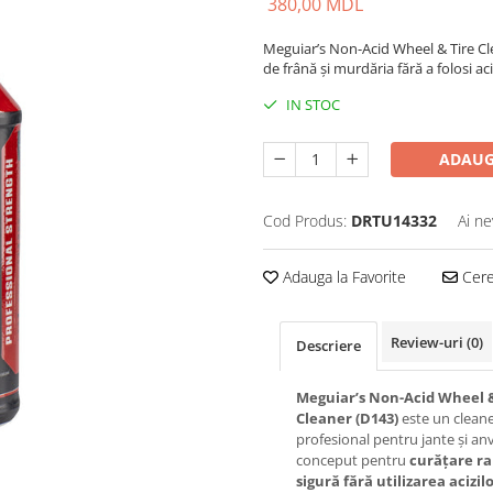
380,00 MDL
Meguiar’s Non-Acid Wheel & Tire Cle
de frână și murdăria fără a folosi aci
IN STOC
ADAUG
Cod Produs:
DRTU14332
Ai ne
Adauga la Favorite
Cere 
Review-uri
(0)
Descriere
Meguiar’s Non-Acid Wheel &
Cleaner (D143)
este un clean
profesional pentru jante și an
conceput pentru
curățare ra
sigură fără utilizarea acizil