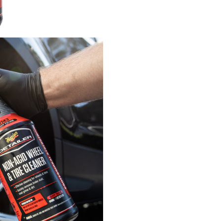
Parte din gama
Meguiar’s De
utilizată de detaileri profesioni
Beneficii cheie
Cleaner profesional pentr
și anvelope
Formulă
fără acid
, sigură
finisaje sensibile
Îndepărtează praful de frân
murdăria rutieră
Curăță anvelopele înainte 
aplicarea dressingului
Aplicare rapidă: spray → a
clătește
Formula gata de utilizare
Utilizare
recomandată
Ideal pentru:
Curățarea
jantelor OEM ș