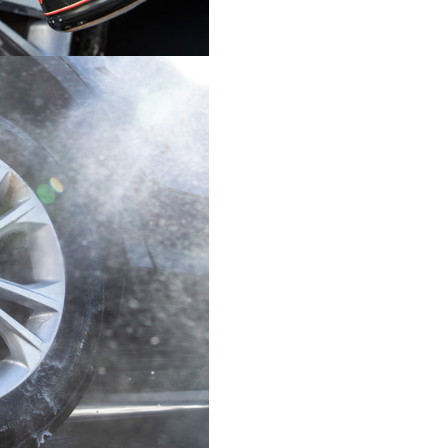
cromate
Îndepărtarea prafului de f
Curățarea anvelopelor înai
dressing
Detailing auto profesional
utilizare acasă
Mod de utilizare
Pulverizați produsul pe jan
anvelope reci.
Lăsați produsul să acțione
câteva momente.
Agitați ușor cu o perie pen
jante sau anvelope.
Clătiți bine cu apă sau cu 
de presiune.
Specificații
Produs:
Meguiar’s Non-A
Wheel & Tire Cleaner
Cod produs:
DRTU14332