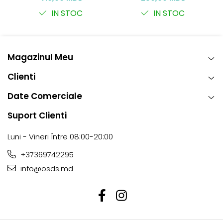
intens și durabil
IN STOC
IN STOC
Magazinul Meu
Clienti
Date Comerciale
Suport Clienti
Luni - Vineri Între 08:00-20:00
+37369742295
info@osds.md