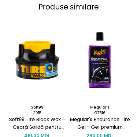
Produse similare
Soft99
Meguiar's
2015
G7516
Soft99 Tire Black Wax –
Meguiar's Endurance Tire
B
Ceară Solidă pentru
Gel – Gel premium
P
Anvelope 170 g
pentru anvelope cu luciu
410,00 MDL
280,00 MDL