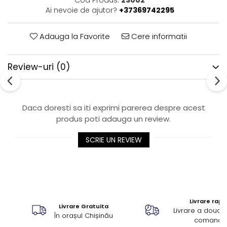
Cod Produs:
23002
Ai nevoie de ajutor?
+37369742295
Adauga la Favorite
Cere informatii
Review-uri
(0)
Daca doresti sa iti exprimi parerea despre acest
produs poti adauga un review.
SCRIE UN REVIEW
Livrare rapi
Livrare Gratuita
Livrare a doua z
În orașul Chișinău
comandă