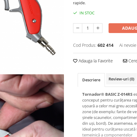
rapide.
IN STOC
ADAUG
Cod Produs:
602 414
Ai nevoie
Adauga la Favorite
Cere 
Review-uri
(0)
Descriere
Tornador® BASIC Z-014RS
es
conceput pentru curățarea rap
ușoară a celor mai greu accesi
zone (de exemplu: fante de ven
șinele scaunelor, compartime
din uși, bord). De asemenea, e
ideal pentru curățarea uscată 
temeinică a componentelor