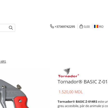
+37369742295
0,00
RO
14RS
Tornador® BASIC Z-0
1.520,00 MDL
Tornador® BASIC Z-014RS
este un
greu accesibile, păr de animale și 