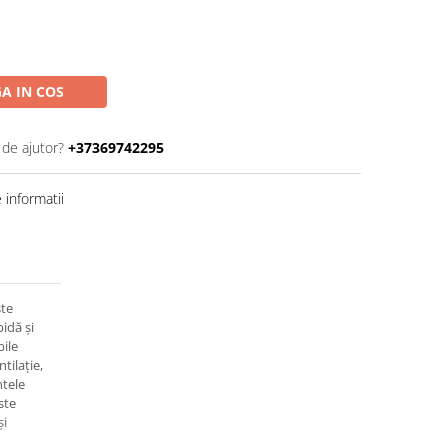
A IN COS
 de ajutor?
+37369742295
informatii
te
idă și
bile
tilație,
ntele
ste
și