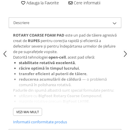
Adauga la Favorite
Cere informatii
Descriere
ROTARY COARSE FOAM PAD
este un pad de tăiere agresivă
creat de
RUPES
pentru corecția rapidă și eficientă a
defectelor severe și pentru îndepărtarea urmelor de șlefuire
de pe suprafețele vopsite.
Datorită tehnologiei
open-cell
, acest pad oferă:
stabilitate rotativă excelentă
,
răcire optimă în timpul lucrului
,
transfer eficient al puterii de tăiere
,
reducerea acumulării de căldură
— o problemă
comună în polisharea rotativă.
Padurile din spumă albastră sunt special formulate pentru:
utilizare cu
BigFoot Rotary Coarse Compound
,
mașinile rotative precum
BigFoot LH19E
,
corecții grele, oxidare puternică, lac dur sau suprafețe cu
VEZI MAI MULT
defecte severe.
Formulă complet nouă de
Informatii conformitate produs
spumă