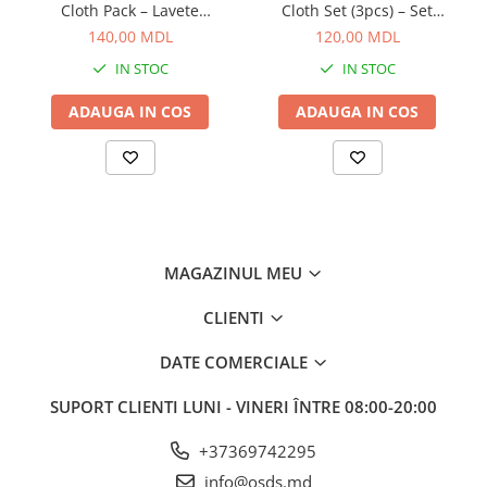
Cloth Pack – Lavete
Cloth Set (3pcs) – Set
premium din microfibră,
profesional 3 lavete 320
140,00 MDL
120,00 MDL
dual-pile, pentru detailing
g/m² pentru corecție și
IN STOC
IN STOC
profesionist
întreținere auto
ADAUGA IN COS
ADAUGA IN COS
MAGAZINUL MEU
CLIENTI
DATE COMERCIALE
SUPORT CLIENTI
LUNI - VINERI ÎNTRE 08:00-20:00
+37369742295
info@osds.md