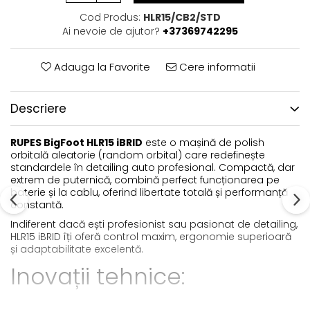
Cod Produs:
HLR15/CB2/STD
Ai nevoie de ajutor?
+37369742295
Adauga la Favorite
Cere informatii
Descriere
RUPES BigFoot HLR15 iBRID
este o mașină de polish
orbitală aleatorie (random orbital) care redefinește
standardele în detailing auto profesional. Compactă, dar
extrem de puternică, combină perfect funcționarea pe
baterie și la cablu, oferind libertate totală și performanță
constantă.
Indiferent dacă ești profesionist sau pasionat de detailing,
HLR15 iBRID îți oferă control maxim, ergonomie superioară
și adaptabilitate excelentă.
Inovații tehnice: