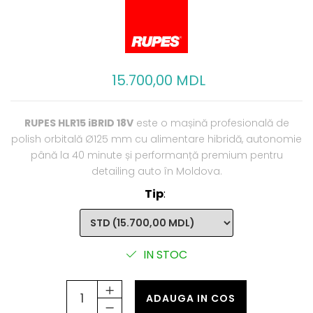
15.700,00 MDL
RUPES HLR15 iBRID 18V
este o mașină profesională de
polish orbitală Ø125 mm cu alimentare hibridă, autonomie
până la 40 minute și performanță premium pentru
detailing auto în Moldova.
Tip
:
IN STOC
ADAUGA IN COS