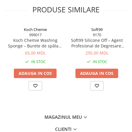
PRODUSE SIMILARE
Koch Chemie
Soft99
999017
9170
Koch Chemie Washing
Soft99 Silicone Off – Agent
Sponge – Burete de spălare
Profesional de Degresare,
auto rezistent și delicat cu
300 ml
65,00 MDL
295,00 MDL
vopseaua
IN STOC
IN STOC
ADAUGA IN COS
ADAUGA IN COS
MAGAZINUL MEU
CLIENTI