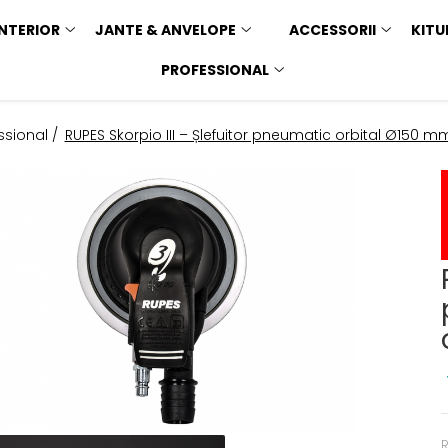
INTERIOR
JANTE & ANVELOPE
ACCESSORII
KITU
PROFESSIONAL
ssional /
RUPES Skorpio III – Șlefuitor pneumatic orbital Ø150 
R