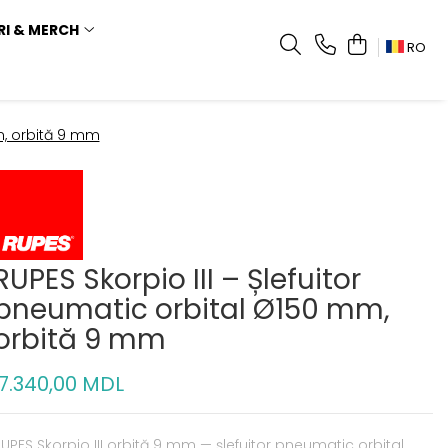
RI & MERCH
RO
mm, orbită 9 mm
RUPES Skorpio III – Șlefuitor
pneumatic orbital Ø150 mm,
orbită 9 mm
7.340,00 MDL
UPES Skorpio III orbită 9 mm — șlefuitor pneumatic orbital