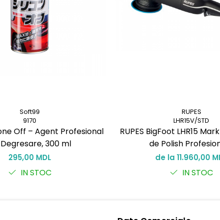
Soft99
RUPES
9170
LHR15V/STD
cone Off – Agent Profesional
RUPES BigFoot LHR15 Mark
 Degresare, 300 ml
de Polish Profesio
295,00 MDL
de la 11.960,00 M
IN STOC
IN STOC