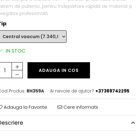
xtrem de puternic, pentru îndepărtare rapidă de material și
regătire profesională.
Tip
:
IN STOC
ADAUGA IN COS
Cod Produs:
RH359A
Ai nevoie de ajutor?
+37369742295
Adauga la Favorite
Cere informatii
Descriere