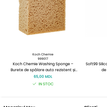
Koch Chemie
999017
Koch Chemie Washing Sponge –
Soft99 Sili
Burete de spălare auto rezistent și
de
delicat cu vopseaua
65,00 MDL
IN STOC