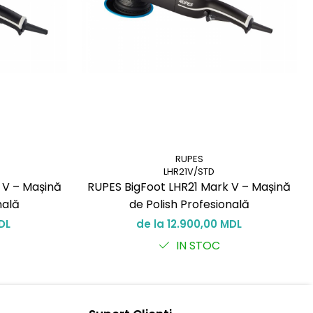
RUPES
LHR21V/STD
 V – Mașină
RUPES BigFoot LHR21 Mark V – Mașină
nală
de Polish Profesională
DL
de la 12.900,00 MDL
IN STOC