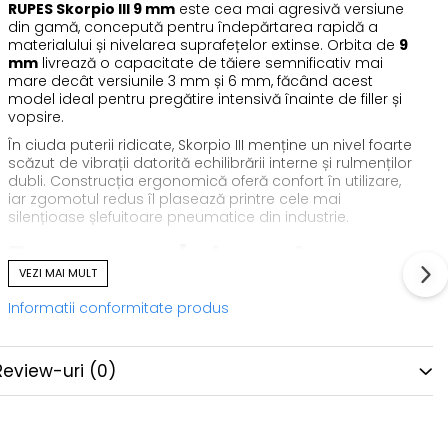
RUPES Skorpio III 9 mm
este cea mai agresivă versiune
din gamă, concepută pentru îndepărtarea rapidă a
materialului și nivelarea suprafețelor extinse. Orbita de
9
mm
livrează o capacitate de tăiere semnificativ mai
mare decât versiunile 3 mm și 6 mm, făcând acest
model ideal pentru pregătire intensivă înainte de filler și
vopsire.
În ciuda puterii ridicate, Skorpio III menține un nivel foarte
scăzut de vibrații datorită echilibrării interne și rulmenților
dubli. Construcția ergonomică oferă confort în utilizare,
iar zgomotul redus îl plasează printre cele mai
silențioase șlefuitoare pneumatice din industrie.
Recomandat pentru:
VEZI MAI MULT
Informatii conformitate produs
Îndepărtare rapidă material
Nivelare suprafețe mari
Review-uri
(0)
Pregătire intensă înainte de vopsire
Ateliere de caroserie, detailing, refinishing