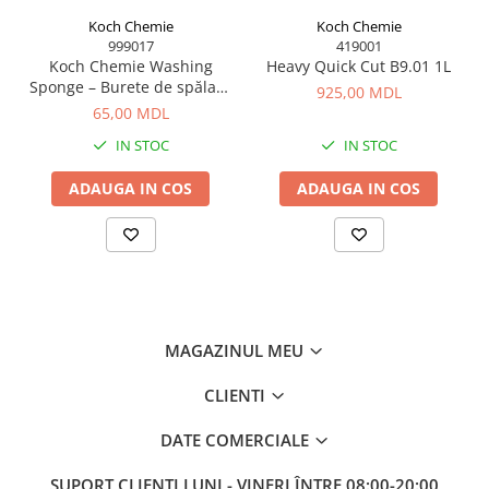
Koch Chemie
Koch Chemie
999017
419001
Koch Chemie Washing
Heavy Quick Cut B9.01 1L
Sponge – Burete de spălare
925,00 MDL
auto rezistent și delicat cu
65,00 MDL
vopseaua
IN STOC
IN STOC
ADAUGA IN COS
ADAUGA IN COS
MAGAZINUL MEU
CLIENTI
DATE COMERCIALE
SUPORT CLIENTI
LUNI - VINERI ÎNTRE 08:00-20:00