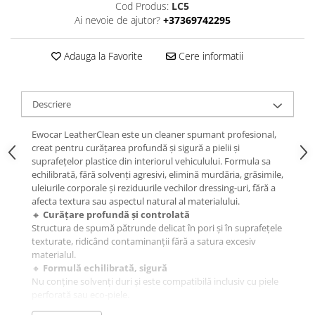
Cod Produs:
LC5
Ai nevoie de ajutor?
+37369742295
Adauga la Favorite
Cere informatii
Descriere
Ewocar LeatherClean este un cleaner spumant profesional,
creat pentru curățarea profundă și sigură a pielii și
suprafețelor plastice din interiorul vehiculului. Formula sa
echilibrată, fără solvenți agresivi, elimină murdăria, grăsimile,
uleiurile corporale și reziduurile vechilor dressing-uri, fără a
afecta textura sau aspectul natural al materialului.
🔸
Curățare profundă și controlată
Structura de spumă pătrunde delicat în pori și în suprafețele
texturate, ridicând contaminanții fără a satura excesiv
materialul.
🔸
Formulă echilibrată, sigură
Nu conține solvenți duri și este compatibilă inclusiv cu piele
perforată sau eco-piele.
🔸
Aspect natural, fără luciu artificial