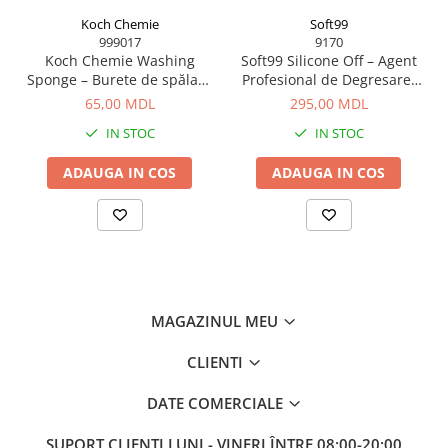
Koch Chemie
Soft99
999017
9170
Koch Chemie Washing
Soft99 Silicone Off – Agent
Sponge – Burete de spălare
Profesional de Degresare,
auto rezistent și delicat cu
300 ml
65,00 MDL
295,00 MDL
vopseaua
IN STOC
IN STOC
ADAUGA IN COS
ADAUGA IN COS
MAGAZINUL MEU
CLIENTI
DATE COMERCIALE
SUPORT CLIENTI
LUNI - VINERI ÎNTRE 08:00-20:00