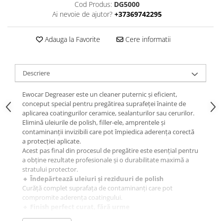
Cod Produs:
DG5000
Ai nevoie de ajutor?
+37369742295
Adauga la Favorite
Cere informatii
Descriere
Ewocar Degreaser este un cleaner puternic și eficient,
conceput special pentru pregătirea suprafeței înainte de
aplicarea coatingurilor ceramice, sealanturilor sau cerurilor.
Elimină uleiurile de polish, filler-ele, amprentele și
contaminanții invizibili care pot împiedica aderența corectă
a protecției aplicate.
Acest pas final din procesul de pregătire este esențial pentru
a obține rezultate profesionale și o durabilitate maximă a
stratului protector.
🔸
Îndepărtează uleiuri și reziduuri de polish
Curăță complet suprafața de contaminanți care pot
compromite aderența coatingului.
🔸
Finish perfect curat, fără urme
Lasă suprafața complet degresată, clară și pregătită pentru