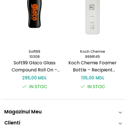
Soft99
Koch Chemie
10308
9998145
Soft99 Glaco Glass
Koch Chemie Foamer
Compound Roll On –
Bottle – Recipient
M
Curățător Abraziv pentru
spumare 150 ml pentru
295,00 MDL
135,00 MDL
Sticlă, 100 ml
curățare eficientă
IN STOC
IN STOC
Magazinul Meu
Clienti