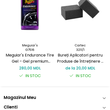
Durabilitate:
~1 lună
Cantitate:
170 g
Cod produs:
02015
Meguiar's
Cartec
G7516
3211/1
Meguiar's Endurance Tire
Bureți Aplicatori pentru
K
Gel – Gel premium
Produse de Întreținere a
pentru anvelope cu luciu
Plasticelor și Vinylului
Pr
280,00 MDL
de la 20,00 MDL
intens și durabil
IN STOC
IN STOC
Magazinul Meu
Clienti