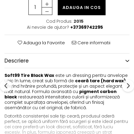
ADAUGA IN COS
Cod Produs:
2015
Ai nevoie de ajutor?
+37369742295
Adauga la Favorite
Cere informatii
Descriere
Soft99 Tire Black Wax
este un dressing pentru anvelope
unic în lume, creat sub formă de
ceară tare (hard wax)
,
oferind hrănire profundă, protecție și un aspect elegant,
mat natural. Formula avansată cu
pigment carbon
black
restaurează intensitatea culorii și uniformizează
complet suprafața anvelopei, oferind un finisaj
asemănător cu cel original, de fabrică.
Datorită consistenței sale tip ceară, produsul aderă
perfect, se aplică uniform fără scurgeri și este ideal pentru
cei care preferă un look discret, sofisticat, fără luciu
excesiv. În plus, formula japoneză creează un strat