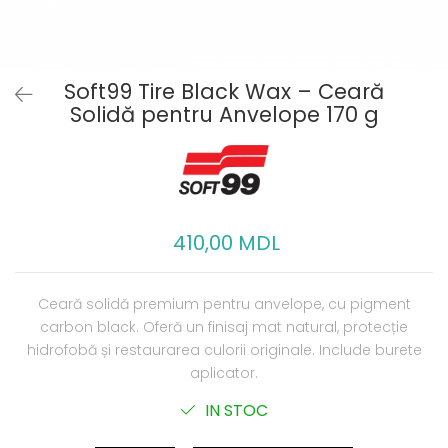
Soft99 Tire Black Wax – Ceară
Solidă pentru Anvelope 170 g
410,00 MDL
Ceară solidă premium pentru anvelope, cu pigment
carbon black. Oferă un finisaj mat natural, protecție
hidrofobă și restaurarea culorii originale. Include burete
aplicator.
IN STOC