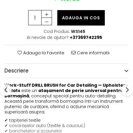
ADAUGA IN COS
Cod Produs:
WS145
Ai nevoie de ajutor?
+37369742295
Adauga la Favorite
Cere informatii
Descriere
Work-Stuff DRILL BRUSH for Car Detailing — Upholstery
& Mats
este un
atașament de perie universal pentru
bormașină
, conceput special pentru auto-detailing.
Această perie transformă bormașina într-un instrument
puternic de curățare, oferind o acțiune mecanică
superioară asupra:
✔ tapițeriei textile
✔ covorașelor auto (textile & cauciuc)
✔ banchetelor și scaunelor