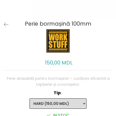
Perie bormașină 100mm
150,00 MDL
Perie atașabilă pentru bormașină — curățare eficientă a
tapițeriei și covorașelor.
Tip
:
IN STOC