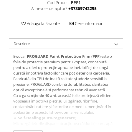
Cod Produs:
PPF1
Ai nevoie de ajutor?
+37369742295
Adauga la Favorite
Cere informatii
Descriere
Ewocar
PROGUARD Paint Protection Film (PPF)
este o
folie de protecție premium pentru vopsea, concepută
pentru a oferi o protecție aproape invizibilă și de lungă
durată împotriva factorilor care pot deteriora caroseria.
Fabricată din TPU de înaltă calitate și adeziv sensibil la
presiune, PROGUARD combină durabilitatea, claritatea
optică excepțională și performanța tehnică avansată.
Cu o
garanție de 10 ani
, această folie protejează eficient
vopseaua împotriva pietrișului, zgârieturilor fine,
contaminării rutiere și factorilor de mediu, menținând în
același timp aspectul showroom al vehiculului.
🔸
Self-Healing (auto-regenerare)
Micro-zgârieturile dispar sub acțiunea căldurii (soare, apă
caldă sau căldura motorului), menținând suprafața