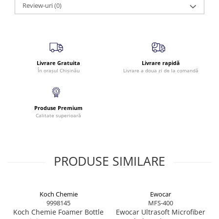
Review-uri
(0)
Intensifică culoarea și revine textura naturală
Nu lasă reziduuri lipicioase
Asigură un aspect proaspăt și elegant
Specificații
Livrare Gratuita
Livrare rapidă
Cantitate:
500 ml
În orașul Chișinău
Livrare a doua zi de la comandă
Cod produs:
10335
Produse Premium
Calitate superioară
PRODUSE SIMILARE
Koch Chemie
Ewocar
9998145
MFS-400
Koch Chemie Foamer Bottle
Ewocar Ultrasoft Microfiber