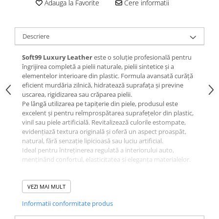
Adauga la Favorite
Cere informatii
Descriere
Soft99 Luxury Leather
este o soluție profesională pentru
îngrijirea completă a pielii naturale, pielii sintetice și a
elementelor interioare din plastic. Formula avansată curăță
eficient murdăria zilnică, hidratează suprafața și previne
uscarea, rigidizarea sau crăparea pielii.
Pe lângă utilizarea pe tapițerie din piele, produsul este
excelent și pentru reîmprospătarea suprafețelor din plastic,
vinil sau piele artificială. Revitalizează culorile estompate,
evidențiază textura originală și oferă un aspect proaspăt,
natural, fără senzație lipicioasă sau luciu artificial.
Ideal pentru întreținerea regulată a interiorului auto,
menținând confortul, elasticitatea și eleganța materialelor.
✔ Beneficii principale
VEZI MAI MULT
Curăță murdăria de zi cu zi
Informatii conformitate produs
Hidratează și previne uscarea și crăparea pielii
Reîmprospătează plasticul, vinilul și pielea sintetică