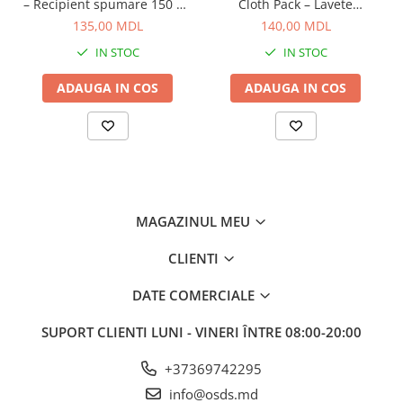
– Recipient spumare 150 ml
Cloth Pack – Lavete
pentru curățare eficientă
premium din microfibră,
135,00 MDL
140,00 MDL
dual-pile, pentru detailing
IN STOC
IN STOC
profesionist
ADAUGA IN COS
ADAUGA IN COS
MAGAZINUL MEU
CLIENTI
DATE COMERCIALE
SUPORT CLIENTI
LUNI - VINERI ÎNTRE 08:00-20:00
+37369742295
info@osds.md