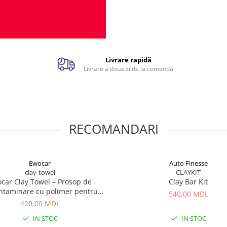
umectare, Reactive Rust Rem
rămâne activ mai mult timp p
suprafață, permițând îndepăr
eficientă a contaminărilor dific
a afecta materialele tratate.
Este alegerea ideală pentru pr
Livrare rapidă
suprafețelor înainte de polish,
Livrare a doua zi de la comandă
aplicarea protecțiilor ceramice
sigilanților sau cerurilor și rep
un pas esențial în procesul de
detailing profesional.
RECOMANDARI
Ewocar
Auto Finesse
clay-towel
CLAYKIT
car Clay Towel – Prosop de
Clay Bar Kit
ntaminare cu polimer pentru
540,00 MDL
depărtarea contaminanților
420,00 MDL
IN STOC
IN STOC