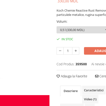
330,00 MDL
Koch Chemie Reactive Rust Remover
particulele metalice, rugina superfici
Volum
:
IN STOC
ADAUG
Cod Produs:
359500
Ai nevoie 
Adauga la Favorite
Cere 
Caracteristici
Descriere
Video
(1)