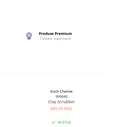
over
e
tarea
ile fără
egătirea
Produse Premium
Calitate superioară
,
rezintă
Koch Chemie
999640
Clay Scrubber
880,00 MDL
IN STOC