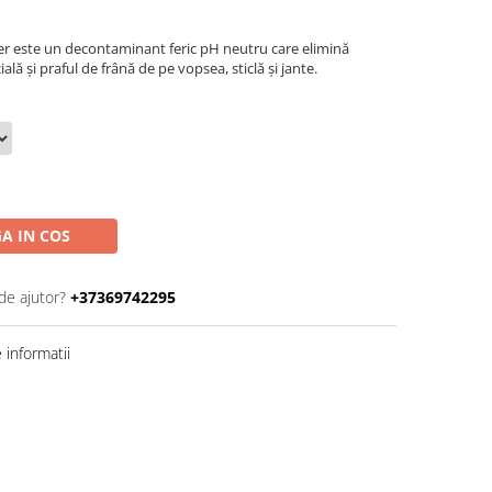
 este un decontaminant feric pH neutru care elimină
ală și praful de frână de pe vopsea, sticlă și jante.
A IN COS
de ajutor?
+37369742295
informatii