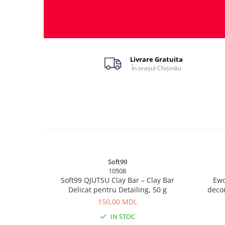
Livrare Gratuita
În orașul Chișinău
Soft99
10508
Soft99 QJUTSU Clay Bar – Clay Bar
Ewo
Delicat pentru Detailing, 50 g
deco
în
150,00 MDL
IN STOC