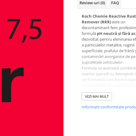
Review-uri
(0)
FAQ
Koch Chemie Reactive Rust
Remover (RRR)
este un
decontaminant feric profesion
formulă
pH neutră și fără ac
dezvoltat pentru eliminarea ef
a particulelor metalice, ruginii
superficiale, prafului de frână ș
contaminări anorganice de pe
suprafețele vehiculelor.
Formula sa avansată combină
reactivi speciali cu detergenți 
performanță care dizolvă rapi
contaminările feroase încorpo
vopsea, sticlă și jante. În timpu
procesului de reacție, produsul
VEZI MAI MULT
schimbă culoarea în violet int
Informatii conformitate prod
indicând activitatea de
decontaminare și dizolvarea
particulelor metalice.
Datorită timpului de contact p
și proprietăților excelente de