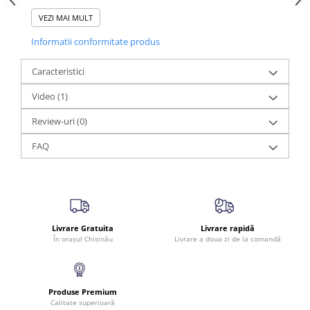
eficiența curățării fără a se usca rapid. Acest lucru îl face ideal
atât pentru întreținerea regulată, cât și pentru curățarea
VEZI MAI MULT
jantelor foarte contaminate.
Informatii conformitate produs
Fiind o formulă fără acizi, Magic Wheel Cleaner este sigur
pentru majoritatea tipurilor de jante moderne, inclusiv jante
din aliaj vopsite, cromate și jante din oțel.
Caracteristici
Video
(1)
Review-uri
(0)
FAQ
Livrare Gratuita
Livrare rapidă
În orașul Chișinău
Livrare a doua zi de la comandă
Produse Premium
Calitate superioară