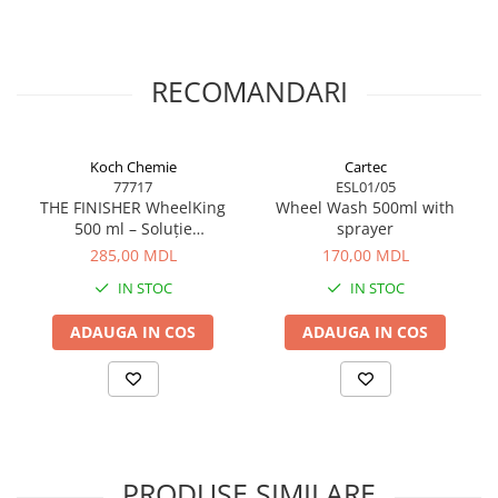
RECOMANDARI
Koch Chemie
Cartec
77717
ESL01/05
THE FINISHER WheelKing
Wheel Wash 500ml with
500 ml – Soluție
sprayer
profesională pentru
285,00 MDL
170,00 MDL
curățarea jantelor
IN STOC
IN STOC
ADAUGA IN COS
ADAUGA IN COS
PRODUSE SIMILARE