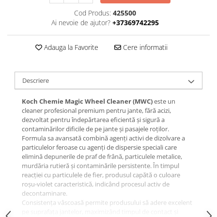
Cod Produs:
425500
Ai nevoie de ajutor?
+37369742295
Adauga la Favorite
Cere informatii
Descriere
Koch Chemie Magic Wheel Cleaner (MWC)
este un
cleaner profesional premium pentru jante, fără acizi,
dezvoltat pentru îndepărtarea eficientă și sigură a
contaminărilor dificile de pe jante și pasajele roților.
Formula sa avansată combină agenți activi de dizolvare a
particulelor feroase cu agenți de dispersie speciali care
elimină depunerile de praf de frână, particulele metalice,
murdăria rutieră și contaminările persistente. În timpul
reacției cu particulele de fier, produsul capătă o culoare
roșu-violet caracteristică, indicând procesul activ de
decontaminare.
Consistența vâscoasă permite produsului să adere excelent
pe suprafața jantelor, maximizând timpul de contact și